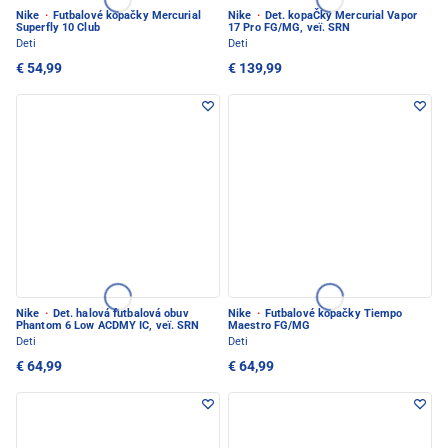
Nike
·
Futbalové kopačky Mercurial
Nike
·
Det. kopaČky Mercurial Vapor
Superfly 10 Club
17 Pro FG/MG, veï. SRN
Deti
Deti
€ 54,99
€ 139,99
Nike
·
Det. halová futbalová obuv
Nike
·
Futbalové kopačky Tiempo
Phantom 6 Low ACDMY IC, veï. SRN
Maestro FG/MG
Deti
Deti
€ 64,99
€ 64,99