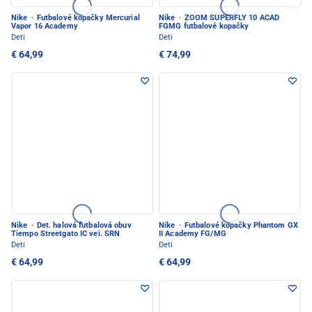
Nike
·
Futbalové kopačky Mercurial
Nike
·
ZOOM SUPERFLY 10 ACAD
Vapor 16 Academy
FGMG futbalové kopačky
Deti
Deti
€ 64,99
€ 74,99
Nike
·
Det. halová futbalová obuv
Nike
·
Futbalové kopačky Phantom GX
Tiempo Streetgato IC veï. SRN
II Academy FG/MG
Deti
Deti
€ 64,99
€ 64,99