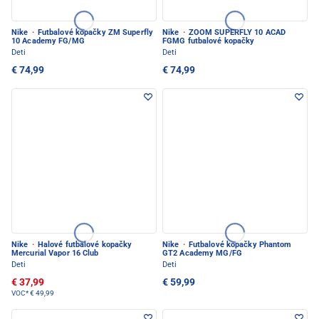
Nike
·
Futbalové kopačky ZM Superfly
Nike
·
ZOOM SUPERFLY 10 ACAD
10 Academy FG/MG
FGMG futbalové kopačky
Deti
Deti
€ 74,99
€ 74,99
Nike
·
Halové futbalové kopačky
Nike
·
Futbalové kopačky Phantom
Mercurial Vapor 16 Club
GT2 Academy MG/FG
Deti
Deti
€ 37,99
€ 59,99
VOC*
€ 49,99