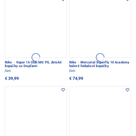
Nike
·
Vapor 16 Club MG PS, detské
Nike
·
Mercurial Superfly 10 Academy
kopačky so štupľami
halové futbalové kopačky
Deti
Deti
€ 39,99
€ 74,99