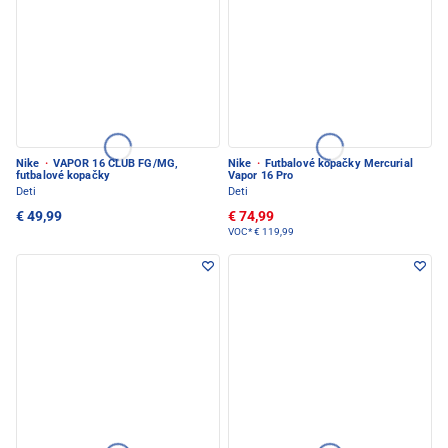
Nike
·
VAPOR 16 CLUB FG/MG,
Nike
·
Futbalové kopačky Mercurial
futbalové kopačky
Vapor 16 Pro
Deti
Deti
€ 49,99
€ 74,99
VOC*
€ 119,99