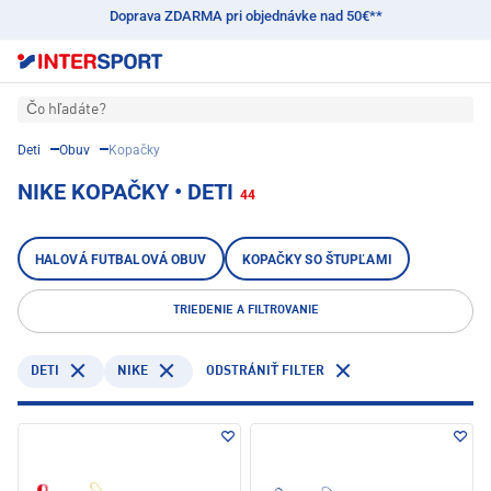
Doprava ZDARMA pri objednávke nad 50€**
Čo hľadáte?
Deti
Obuv
Kopačky
NIKE KOPAČKY • DETI
44
HALOVÁ FUTBALOVÁ OBUV
KOPAČKY SO ŠTUPĽAMI
TRIEDENIE A FILTROVANIE
DETI
NIKE
ODSTRÁNIŤ FILTER