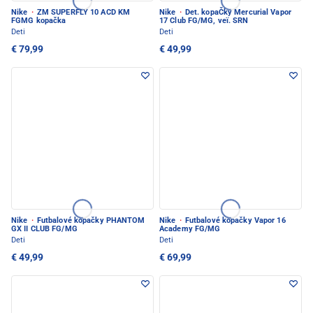
Nike
·
ZM SUPERFLY 10 ACD KM
Nike
·
Det. kopaČky Mercurial Vapor
FGMG kopačka
17 Club FG/MG, veï. SRN
Deti
Deti
€ 79,99
€ 49,99
Nike
·
Futbalové kopačky PHANTOM
Nike
·
Futbalové kopačky Vapor 16
GX II CLUB FG/MG
Academy FG/MG
Deti
Deti
€ 49,99
€ 69,99