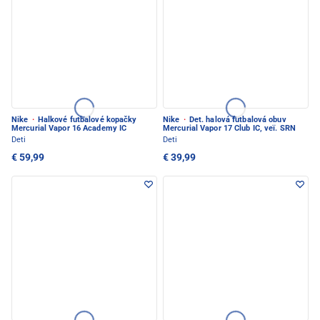
Nike
·
Halkové futbalové kopačky
Nike
·
Det. halová futbalová obuv
Mercurial Vapor 16 Academy IC
Mercurial Vapor 17 Club IC, veï. SRN
Deti
Deti
€ 59,99
€ 39,99