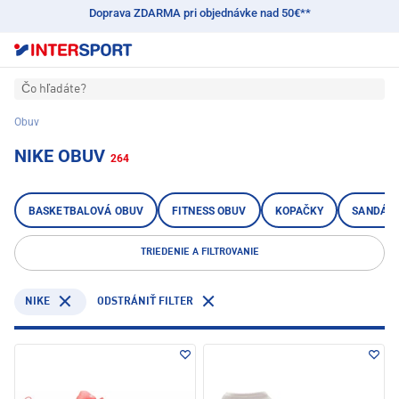
Doprava ZDARMA pri objednávke nad 50€**
Čo hľadáte?
Obuv
NIKE OBUV
264
BASKETBALOVÁ OBUV
FITNESS OBUV
KOPAČKY
SANDÁLE
TRIEDENIE A FILTROVANIE
NIKE
ODSTRÁNIŤ FILTER