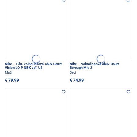
Nike
·
Pán. voïnoČasová obuv Court
Nike
·
Voľnočasová obuv Court
Vision LO P NBK veï. US
Borough Mid 2
Muži
Deti
€ 79,99
€ 74,99