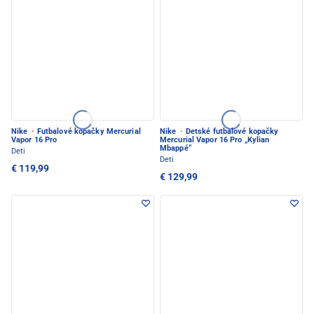
Nike
·
Futbalové kopačky Mercurial
Nike
·
Detské futbalové kopačky
Vapor 16 Pro
Mercurial Vapor 16 Pro „Kylian
Mbappé“
Deti
Deti
€ 119,99
€ 129,99