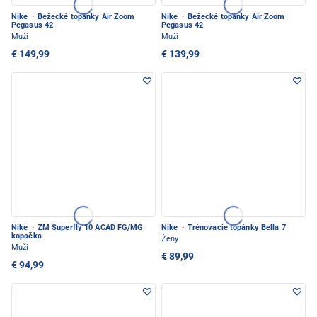
Nike
·
Bežecké topánky Air Zoom
Nike
·
Bežecké topánky Air Zoom
Pegasus 42
Pegasus 42
Muži
Muži
€ 149,99
€ 139,99
Nike
·
ZM Superfly 10 ACAD FG/MG
Nike
·
Trénovacie topánky Bella 7
kopačka
Ženy
Muži
€ 89,99
€ 94,99