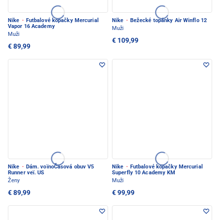
Nike
·
Futbalové kopačky Mercurial
Nike
·
Bežecké topánky Air Winflo 12
Vapor 16 Academy
Muži
Muži
€ 109,99
€ 89,99
Nike
·
Dám. voïnoČasová obuv V5
Nike
·
Futbalové kopačky Mercurial
Runner veï. US
Superfly 10 Academy KM
Ženy
Muži
€ 89,99
€ 99,99