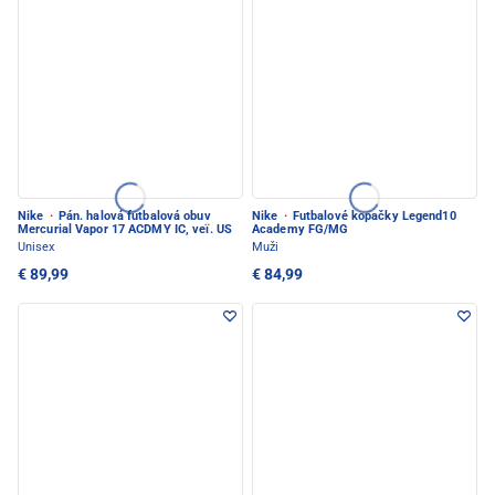
Nike
·
Pán. halová futbalová obuv
Nike
·
Futbalové kopačky Legend10
Mercurial Vapor 17 ACDMY IC, veï. US
Academy FG/MG
Unisex
Muži
€ 89,99
€ 84,99