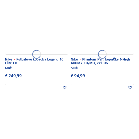
Nike
·
Futbalové kopačky Legend 10
Nike
·
Phantom Pán. kopaČky 6 High
Elite FG
ACDMY FG/MG, veï. US
Muži
Muži
€ 249,99
€ 94,99