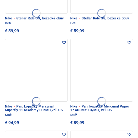
Nike
·
Stellar Ride GS, bežecká obuv
Nike
·
Stellar Ride GS, bežecká obuv
Deti
Deti
€ 59,99
€ 59,99
Nike
·
Pán. kopaČky Mercurial
Nike
·
Pán. kopaČky Mercurial Vapor
Superfly 11 Academy FG/MG,veï. US
17 ACDMY FG/MG, veï. US
Muži
Muži
€ 94,99
€ 89,99