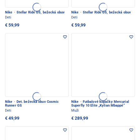
Nike
·
Stellar Ride GS, bežecká obuv
Nike
·
Stellar Ride GS, bežecká obuv
Deti
Deti
€ 59,99
€ 59,99
Nike
·
Det. bežecká obuv Cosmic
Nike
·
Futbalové kopačky Mercurial
Runner GS
Superfly 10 Elite „Kylian Mbappé“
Deti
Muži
€ 49,99
€ 289,99