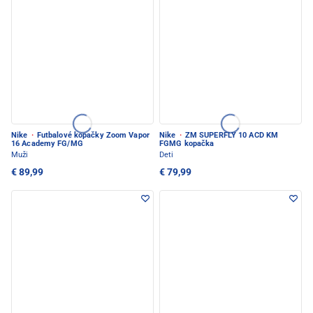
Nike
·
Futbalové kopačky Zoom Vapor
Nike
·
ZM SUPERFLY 10 ACD KM
16 Academy FG/MG
FGMG kopačka
Muži
Deti
€ 89,99
€ 79,99