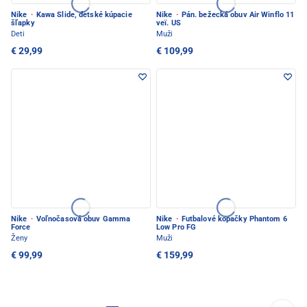
Nike
·
Kawa Slide, detské kúpacie
Nike
·
Pán. bežecká obuv Air Winflo 11
šľapky
veï. US
Deti
Muži
€ 29,99
€ 109,99
Nike
·
Voľnočasová obuv Gamma
Nike
·
Futbalové kopačky Phantom 6
Force
Low Pro FG
Ženy
Muži
€ 99,99
€ 159,99