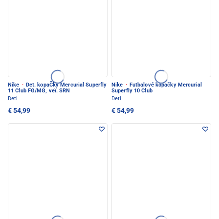
Nike
·
Det. kopaČky Mercurial Superfly
Nike
·
Futbalové kopačky Mercurial
11 Club FG/MG, veï. SRN
Superfly 10 Club
Deti
Deti
€ 54,99
€ 54,99