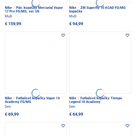
Nike
·
Pán. kopaČky Mercurial Vapor
Nike
·
ZM Superfly 10 ACAD FG/MG
17 Pro FG/MG, veï. US
kopačka
Muži
Muži
€ 159,99
€ 94,99
Nike
·
Futbalové kopačky Vapor 16
Nike
·
Futbalové kopačky Tiempo
Academy FG/MG
Legend 10 Academy
Deti
Deti
€ 69,99
€ 64,99