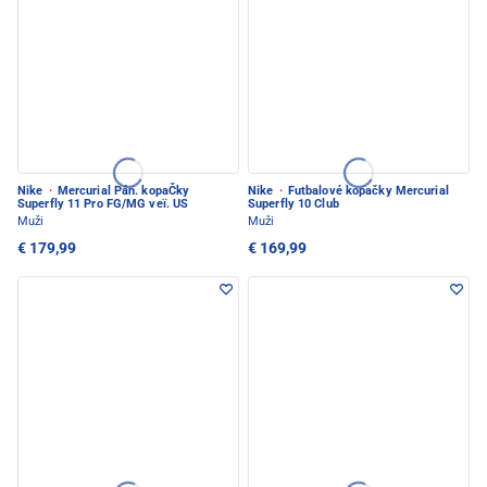
Nike
·
Mercurial Pán. kopaČky
Nike
·
Futbalové kopačky Mercurial
Superfly 11 Pro FG/MG veï. US
Superfly 10 Club
Muži
Muži
€ 179,99
€ 169,99