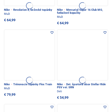
Nike
·
Revolution 8, bežecké topánky
Nike
·
Mercurial Vapor 16 Club MG,
futbalové kopačky
Muži
Muži
€ 64,99
€ 64,99
Nike
·
Trénovacie topánky Flex Train
Nike
·
Det. športová obuv Stellar Ride
PSV veï. SRN
Muži
Deti
€ 79,99
€ 54,99