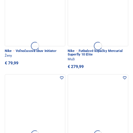
Nike
·
Voľnočasová obuv Initiator
Nike
·
Futbalové kopačky Mercurial
Superfly 10 Elite
Ženy
Muži
€ 79,99
€ 279,99