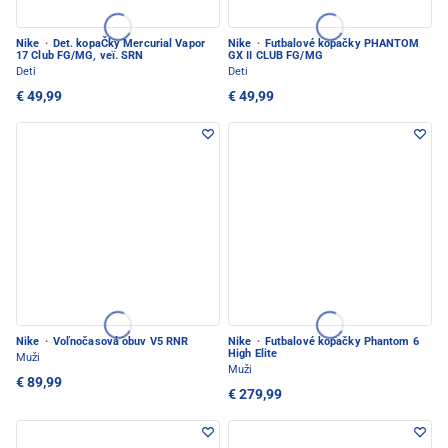
Nike
·
Det. kopaČky Mercurial Vapor
Nike
·
Futbalové kopačky PHANTOM
17 Club FG/MG, veï. SRN
GX II CLUB FG/MG
Deti
Deti
€ 49,99
€ 49,99
Nike
·
Voľnočasová obuv V5 RNR
Nike
·
Futbalové kopačky Phantom 6
High Elite
Muži
Muži
€ 89,99
€ 279,99