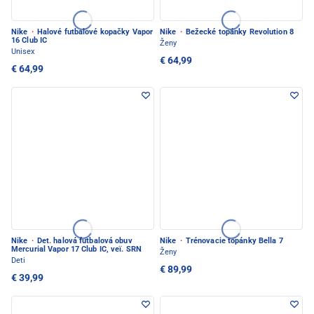
Nike
·
Halové futbalové kopačky Vapor
Nike
·
Bežecké topánky Revolution 8
16 Club IC
Ženy
Unisex
€ 64,99
€ 64,99
Nike
·
Det. halová futbalová obuv
Nike
·
Trénovacie topánky Bella 7
Mercurial Vapor 17 Club IC, veï. SRN
Ženy
Deti
€ 89,99
€ 39,99