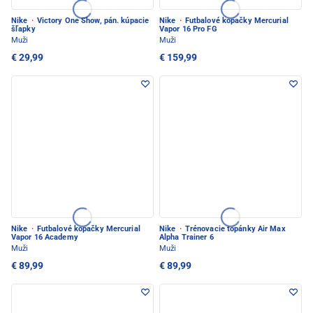
Nike
·
Victory One Show, pán. kúpacie
Nike
·
Futbalové kopačky Mercurial
šľapky
Vapor 16 Pro FG
Muži
Muži
€ 29,99
€ 159,99
Nike
·
Futbalové kopačky Mercurial
Nike
·
Trénovacie topánky Air Max
Vapor 16 Academy
Alpha Trainer 6
Muži
Muži
€ 89,99
€ 89,99