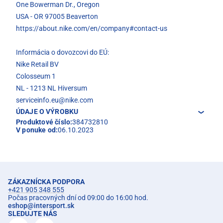
One Bowerman Dr., Oregon
USA - OR 97005 Beaverton
https://about.nike.com/en/company#contact-us
Informácia o dovozcovi do EÚ:
Nike Retail BV
Colosseum 1
NL - 1213 NL Hiversum
serviceinfo.eu@nike.com
ÚDAJE O VÝROBKU
Produktové číslo:
384732810
V ponuke od:
06.10.2023
ZÁKAZNÍCKA PODPORA
+421 905 348 555
Počas pracovných dní od 09:00 do 16:00 hod.
eshop
@
intersport.sk
SLEDUJTE NÁS