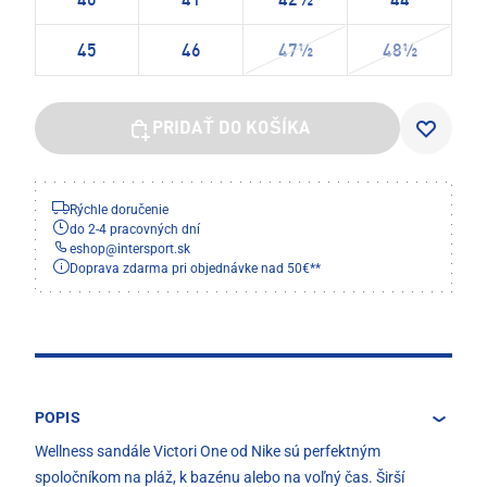
40
41
42½
44
45
46
47½
48½
PRIDAŤ DO KOŠÍKA
Rýchle doručenie
do 2-4 pracovných dní
eshop
@
intersport.sk
Doprava zdarma pri objednávke nad 50€**
POPIS
Wellness sandále Victori One od Nike sú perfektným
spoločníkom na pláž, k bazénu alebo na voľný čas. Širší