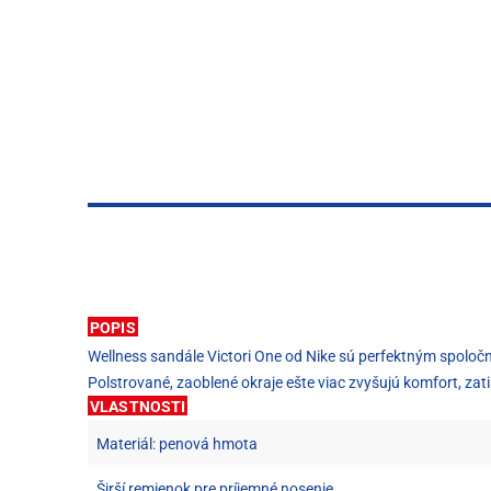
POPIS
Wellness sandále Victori One od Nike sú perfektným spoloč
Polstrované, zaoblené okraje ešte viac zvyšujú komfort, za
VLASTNOSTI
Materiál: penová hmota
Širší remienok pre príjemné nosenie