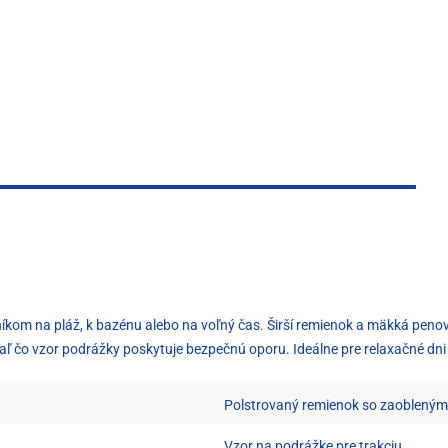
níkom na pláž, k bazénu alebo na voľný čas. Širší remienok a mäkká peno
tiaľ čo vzor podrážky poskytuje bezpečnú oporu. Ideálne pre relaxačné d
Polstrovaný remienok so zaoblenými
Vzor na podrážke pre trakciu