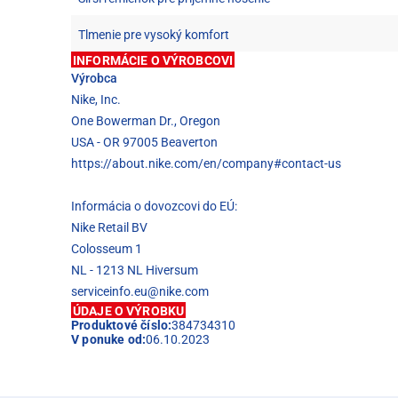
Tlmenie pre vysoký komfort
INFORMÁCIE O VÝROBCOVI
Výrobca
Nike, Inc.
One Bowerman Dr., Oregon
USA - OR 97005 Beaverton
https://about.nike.com/en/company#contact-us
Informácia o dovozcovi do EÚ:
Nike Retail BV
Colosseum 1
NL - 1213 NL Hiversum
serviceinfo.eu@nike.com
ÚDAJE O VÝROBKU
Produktové číslo:
384734310
V ponuke od:
06.10.2023