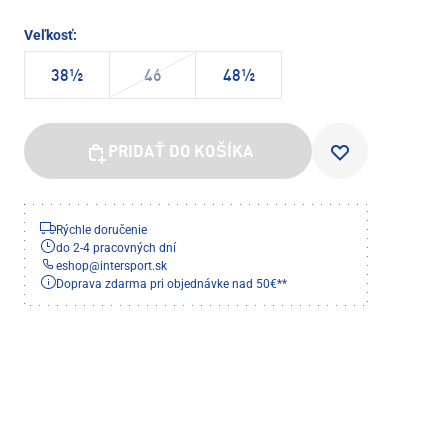
Veľkosť:
38½
46
48½
PRIDAŤ DO KOŠÍKA
Rýchle doručenie
do 2-4 pracovných dní
eshop
@
intersport.sk
Doprava zdarma pri objednávke nad 50€**