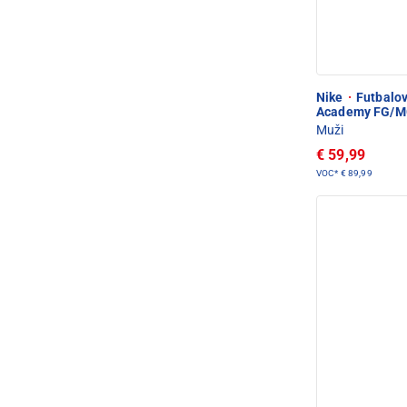
Nike
·
Futbalov
Academy FG/
Muži
€ 59,99
VOC*
€ 89,99