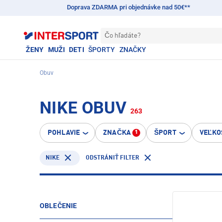
Doprava ZDARMA pri objednávke nad 50€**
Čo hľadáte?
ŽENY
MUŽI
DETI
ŠPORTY
ZNAČKY
Obuv
NIKE OBUV
263
POHLAVIE
ZNAČKA
ŠPORT
VEĽKO
1
NIKE
ODSTRÁNIŤ FILTER
OBLEČENIE