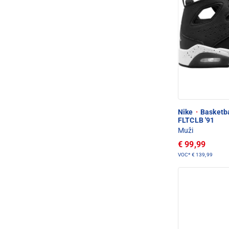
Nike
·
Basketb
FLTCLB '91
Muži
€ 99,99
VOC*
€ 139,99