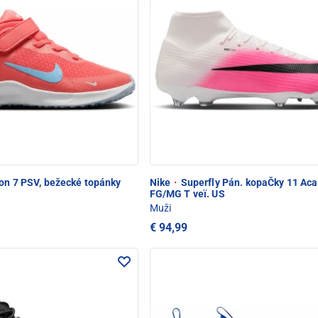
on 7 PSV, bežecké topánky
Nike
·
Superfly Pán. kopaČky 11 Ac
FG/MG T veï. US
Muži
€ 94,99