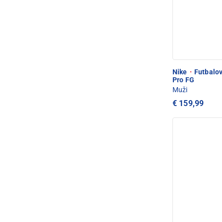
Nike
·
Futbalov
Pro FG
Muži
€ 159,99