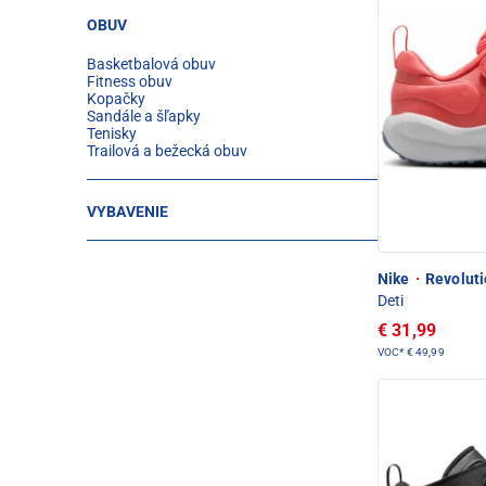
OBUV
Basketbalová obuv
Fitness obuv
Kopačky
Sandále a šľapky
Tenisky
Trailová a bežecká obuv
VYBAVENIE
Nike
·
Revoluti
Deti
€ 31,99
VOC*
€ 49,99