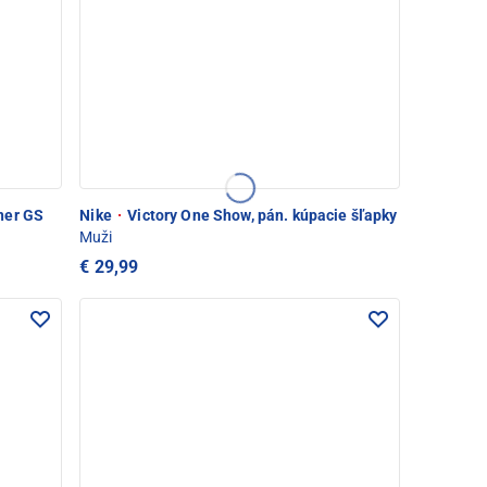
ner GS
Nike
·
Victory One Show, pán. kúpacie šľapky
Muži
€ 29,99