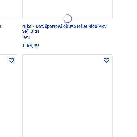
n
Nike
·
Det. športová obuv Stellar Ride PSV
veï. SRN
Deti
€ 54,99