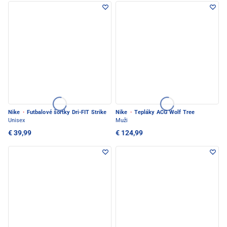
Nike
·
Futbalové šortky Dri-FIT Strike
Nike
·
Tepláky ACG Wolf Tree
Unisex
Muži
€ 39,99
€ 124,99