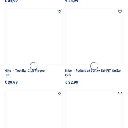
€ 54,99
€ 44,99
Nike
·
Tepláky Club Fleece
Nike
·
Futbalové šortky Dri-FIT Strike
Deti
Deti
€ 39,99
€ 32,99