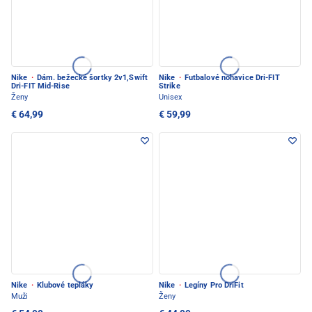
Nike
·
Dám. bežecké šortky 2v1,Swift
Nike
·
Futbalové nohavice Dri-FIT
Dri-FIT Mid-Rise
Strike
Ženy
Unisex
€ 64,99
€ 59,99
Nike
·
Klubové tepláky
Nike
·
Legíny Pro DriFit
Muži
Ženy