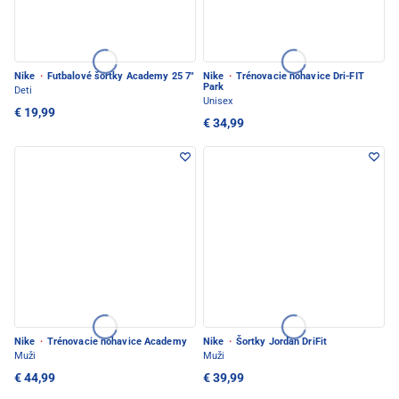
Nike
·
Futbalové šortky Academy 25 7"
Nike
·
Trénovacie nohavice Dri-FIT
Park
Deti
Unisex
€ 19,99
€ 34,99
Nike
·
Trénovacie nohavice Academy
Nike
·
Šortky Jordan DriFit
Muži
Muži
€ 44,99
€ 39,99