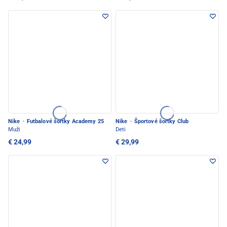
Nike
·
Futbalové šortky Academy 25
Nike
·
Športové šortky Club
Muži
Deti
€ 24,99
€ 29,99