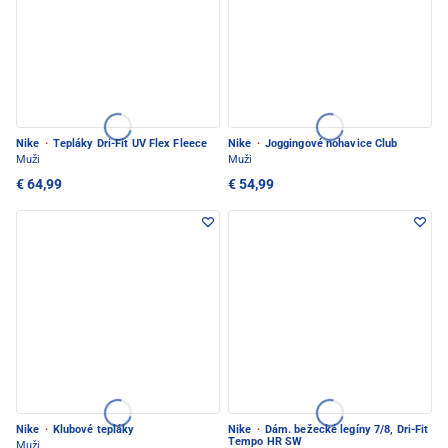
Nike
·
Tepláky Dri-Fit UV Flex Fleece
Nike
·
Joggingové nohavice Club
Muži
Muži
€ 64,99
€ 54,99
Nike
·
Klubové tepláky
Nike
·
Dám. bežecké legíny 7/8, Dri-Fit
Tempo HR SW
Muži