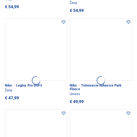
Ženy
€ 54,99
€ 54,99
Nike
·
Legíny Pro DriFit
Nike
·
Trénovacie nohavice Park
Fleece
Ženy
Unisex
€ 47,99
€ 49,99