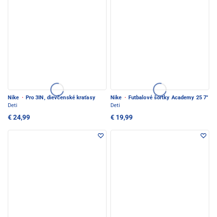
Nike
·
Pro 3IN, dievčenské kraťasy
Nike
·
Futbalové šortky Academy 25 7"
Deti
Deti
€ 24,99
€ 19,99