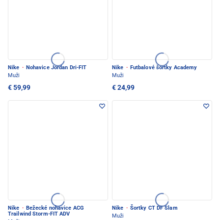
Nike
·
Nohavice Jordan Dri-FIT
Nike
·
Futbalové šortky Academy
Muži
Muži
€ 59,99
€ 24,99
Nike
·
Bežecké nohavice ACG
Nike
·
Šortky CT DF Slam
Trailwind Storm-FIT ADV
Muži