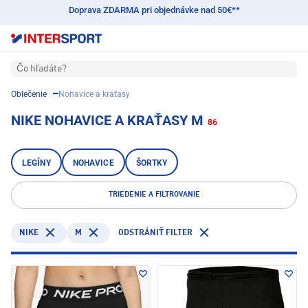
Doprava ZDARMA pri objednávke nad 50€**
Čo hľadáte?
Oblečenie
Nohavice a kraťasy
NIKE NOHAVICE A KRAŤASY M
86
LEGÍNY
NOHAVICE
ŠORTKY
TRIEDENIE A FILTROVANIE
NIKE
M
ODSTRÁNIŤ FILTER