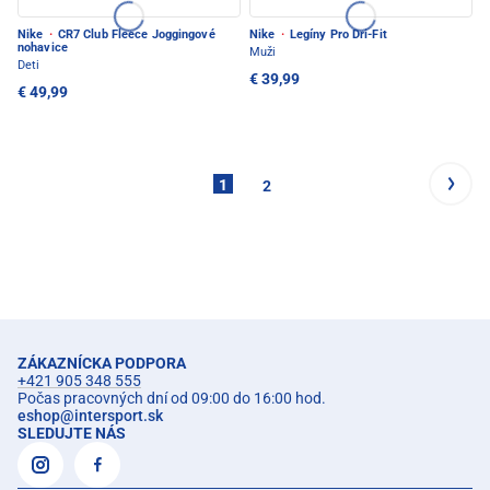
Nike
·
CR7 Club Fleece Joggingové
Nike
·
Legíny Pro Dri-Fit
nohavice
Muži
Deti
€ 39,99
€ 49,99
1
2
ZÁKAZNÍCKA PODPORA
+421 905 348 555
Počas pracovných dní od 09:00 do 16:00 hod.
eshop
@
intersport.sk
SLEDUJTE NÁS