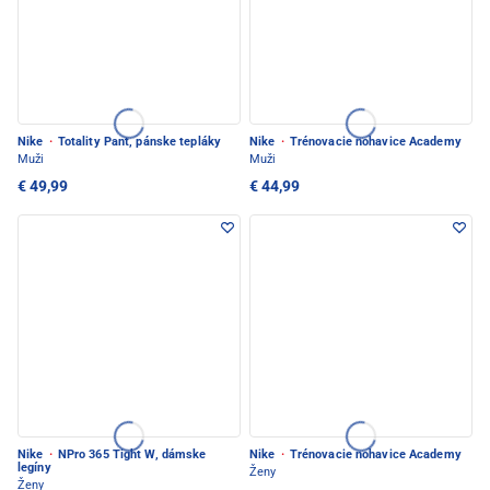
Nike
·
Totality Pant, pánske tepláky
Nike
·
Trénovacie nohavice Academy
Muži
Muži
€ 49,99
€ 44,99
Nike
·
NPro 365 Tight W, dámske
Nike
·
Trénovacie nohavice Academy
legíny
Ženy
Ženy