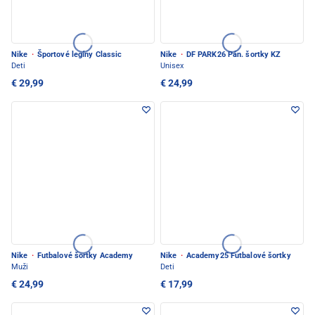
Nike
·
Športové legíny Classic
Nike
·
DF PARK26 Pán. šortky KZ
Deti
Unisex
€ 29,99
€ 24,99
Nike
·
Futbalové šortky Academy
Nike
·
Academy25 Futbalové šortky
Muži
Deti
€ 24,99
€ 17,99