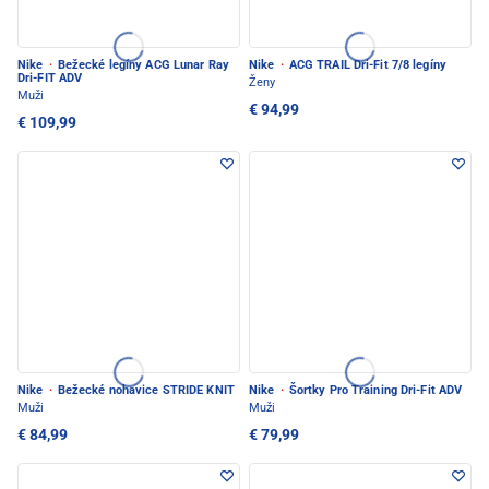
Nike
·
Bežecké legíny ACG Lunar Ray
Nike
·
ACG TRAIL Dri-Fit 7/8 legíny
Dri-FIT ADV
Ženy
Muži
€ 94,99
€ 109,99
Nike
·
Bežecké nohavice STRIDE KNIT
Nike
·
Šortky Pro Training Dri-Fit ADV
Muži
Muži
€ 84,99
€ 79,99