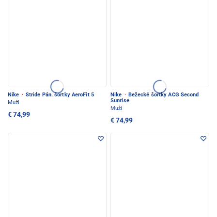
Nike
·
Stride Pán. šortky AeroFit 5
Nike
·
Bežecké šortky ACG Second
Sunrise
Muži
Muži
€ 74,99
€ 74,99