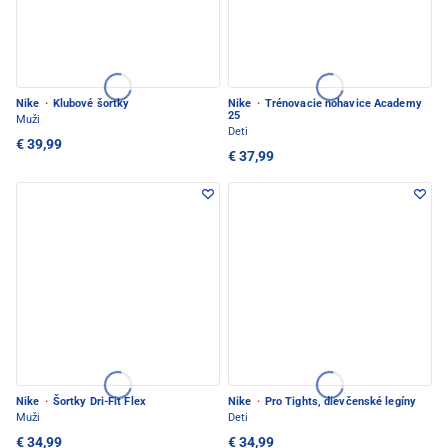
Nike
·
Klubové šortky
Nike
·
Trénovacie nohavice Academy
25
Muži
Deti
€ 39,99
€ 37,99
Nike
·
Šortky Dri-Fit Flex
Nike
·
Pro Tights, dievčenské legíny
Muži
Deti
€ 34,99
€ 34,99