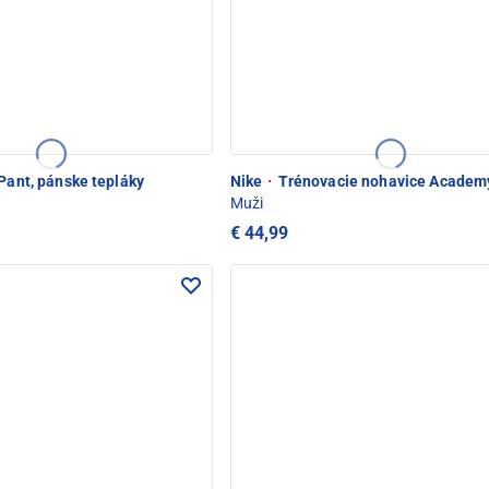
 Pant, pánske tepláky
Nike
·
Trénovacie nohavice Academ
Muži
€ 44,99