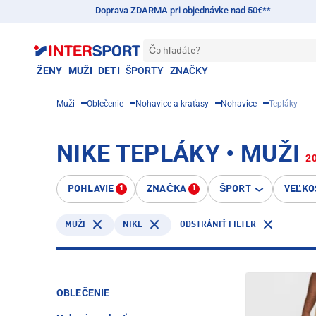
Doprava ZDARMA pri objednávke nad 50€**
Čo hľadáte?
ŽENY
MUŽI
DETI
ŠPORTY
ZNAČKY
Muži
Oblečenie
Nohavice a kraťasy
Nohavice
Tepláky
NIKE TEPLÁKY • MUŽI
2
POHLAVIE
ZNAČKA
ŠPORT
VEĽKO
1
1
NIKE
MUŽI
ODSTRÁNIŤ FILTER
OBLEČENIE