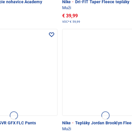
cie nohavice Academy
Nike
·
Dri-FIT Taper Fleece tepláky
Muži
€ 39,99
VOC*
€ 59,99
SVR GFX FLC Pants
Nike
·
Tepláky Jordan Brooklyn Flee
Muži