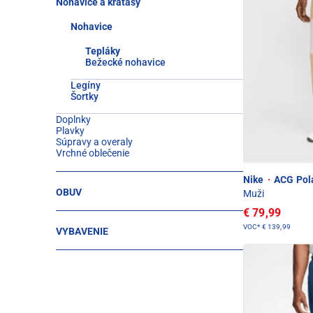
Nohavice a kraťasy
Nohavice
Tepláky
Bežecké nohavice
Legíny
Šortky
Doplnky
Plavky
Súpravy a overaly
Vrchné oblečenie
Nike
·
ACG Pola
OBUV
Muži
€ 79,99
VOC*
€ 139,99
VYBAVENIE