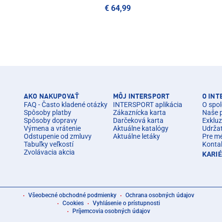
€ 64,99
AKO NAKUPOVAŤ
MÔJ INTERSPORT
O IN
FAQ - Často kladené otázky
INTERSPORT aplikácia
O spol
Spôsoby platby
Zákaznícka karta
Naše 
Spôsoby dopravy
Darčeková karta
Exkluz
Výmena a vrátenie
Aktuálne katalógy
Udrža
Odstupenie od zmluvy
Aktuálne letáky
Pre m
Tabuľky veľkostí
Konta
Zvolávacia akcia
KARI
Všeobecné obchodné podmienky
Ochrana osobných údajov
Cookies
Vyhlásenie o prístupnosti
Príjemcovia osobných údajov