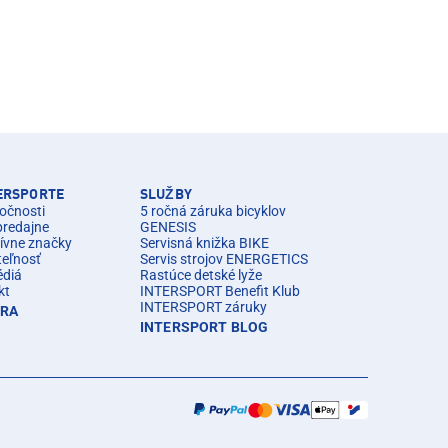
TERSPORTE
SLUŽBY
očnosti
5 ročná záruka bicyklov
predajne
GENESIS
ívne značky
Servisná knižka BIKE
teľnosť
Servis strojov ENERGETICS
édiá
Rastúce detské lyže
kt
INTERSPORT Benefit Klub
INTERSPORT záruky
ÉRA
INTERSPORT BLOG