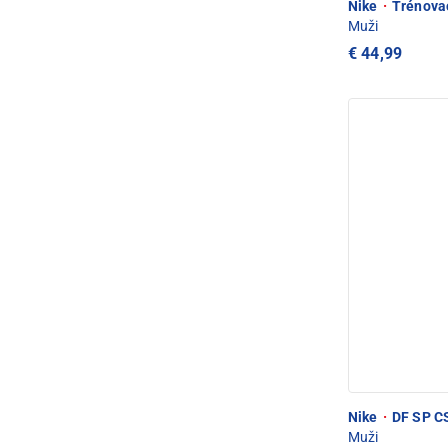
Nike
·
Trénova
Muži
€ 44,99
Nike
·
DF SP C
Muži