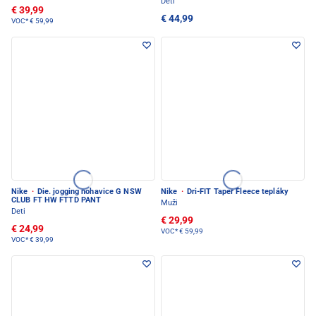
Deti
€ 39,99
€ 44,99
VOC*
€ 59,99
Nike
·
Die. jogging nohavice G NSW
Nike
·
Dri-FIT Taper Fleece tepláky
CLUB FT HW FTTD PANT
Muži
Deti
€ 29,99
€ 24,99
VOC*
€ 59,99
VOC*
€ 39,99