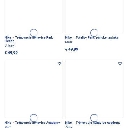
Nike
·
Trénovacie nohavice Park
Nike
·
Totality Pant, pánske tepláky
Fleece
Muži
Unisex
€ 49,99
€ 49,99
Nike
·
Trénovacie nohavice Academy
Nike
·
Trénovacie nohavice Academy
Muži
Ženy