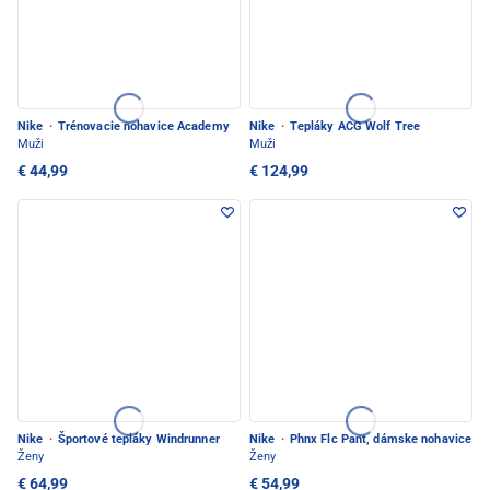
Nike
·
Trénovacie nohavice Academy
Nike
·
Tepláky ACG Wolf Tree
Muži
Muži
€ 44,99
€ 124,99
Nike
·
Športové tepláky Windrunner
Nike
·
Phnx Flc Pant, dámske nohavice
Ženy
Ženy
€ 64,99
€ 54,99