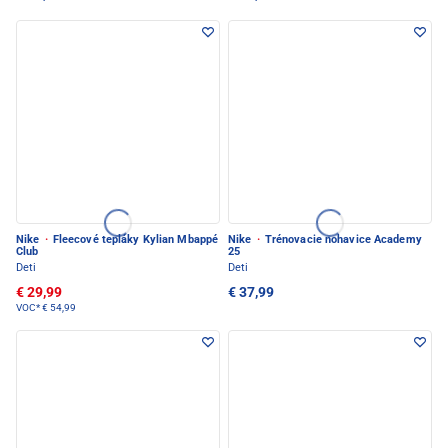
Nike
·
Fleecové tepláky Kylian Mbappé
Nike
·
Trénovacie nohavice Academy
Club
25
Deti
Deti
€ 29,99
€ 37,99
VOC*
€ 54,99