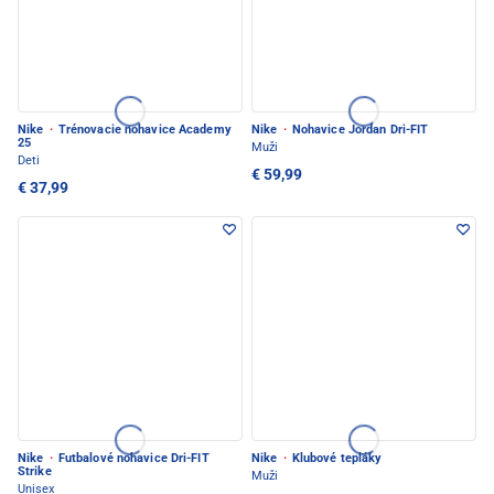
Nike
·
Trénovacie nohavice Academy
Nike
·
Nohavice Jordan Dri-FIT
25
Muži
Deti
€ 59,99
€ 37,99
Nike
·
Futbalové nohavice Dri-FIT
Nike
·
Klubové tepláky
Strike
Muži
Unisex