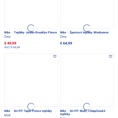
Nike
·
Tepláky Jordan Brooklyn Fleece
Nike
·
Športové tepláky Windrunner
Ženy
Ženy
€ 49,99
€ 64,99
VOC*
€ 69,99
Nike
·
Dri-FIT Taper Fleece tepláky
Nike
·
Dri-FIT Multi, chlapčenské
tepláky
Muži