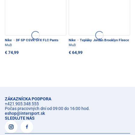
Nike
·
DF SP CSVR GFX FLC Pants
Nike
·
Tepláky Jordan Brooklyn Fleece
Muži
Muži
€ 74,99
€ 64,99
ZÁKAZNÍCKA PODPORA
+421 905 348 555
Počas pracovných dní od 09:00 do 16:00 hod.
eshop
@
intersport.sk
SLEDUJTE NÁS