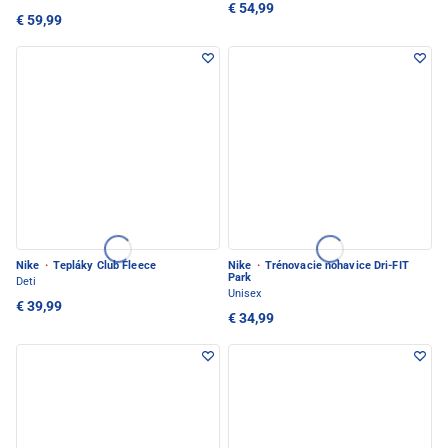
€ 54,99
€ 59,99
Nike
·
Tepláky Club Fleece
Nike
·
Trénovacie nohavice Dri-FIT
Park
Deti
Unisex
€ 39,99
€ 34,99