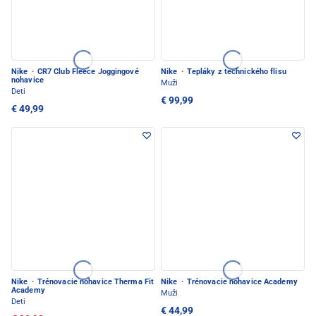
Nike
·
CR7 Club Fleece Joggingové
Nike
·
Tepláky z technického flisu
nohavice
Muži
Deti
€ 99,99
€ 49,99
Nike
·
Trénovacie nohavice Therma Fit
Nike
·
Trénovacie nohavice Academy
Academy
Muži
Deti
€ 44,99