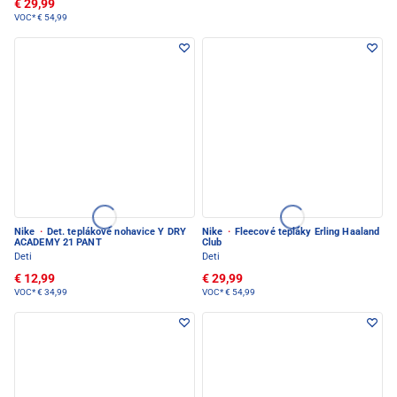
€ 29,99
VOC*
€ 54,99
Nike
·
Det. teplákové nohavice Y DRY
Nike
·
Fleecové tepláky Erling Haaland
ACADEMY 21 PANT
Club
Deti
Deti
€ 12,99
€ 29,99
VOC*
€ 34,99
VOC*
€ 54,99