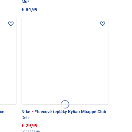
Muži
€ 84,99
ice
Nike
·
Fleecové tepláky Kylian Mbappé Club
Deti
€ 29,99
VOC*
€ 54,99