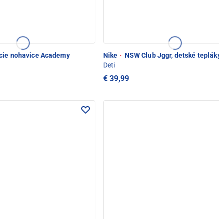
cie nohavice Academy
Nike
·
NSW Club Jggr, detské teplák
Deti
€ 39,99