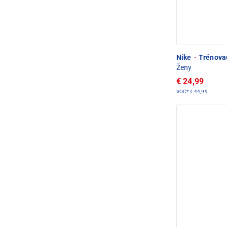
Nike
·
Trénova
Ženy
€ 24,99
VOC*
€ 44,99