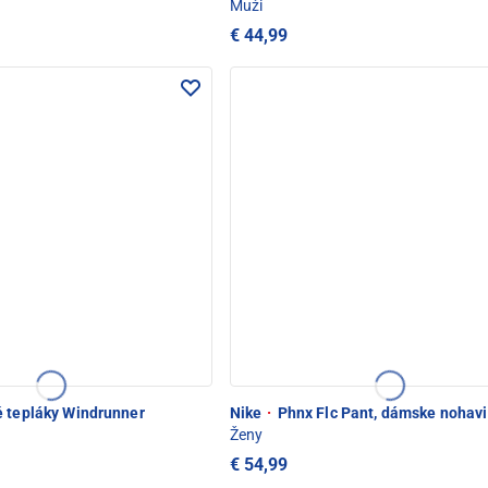
Muži
€ 44,99
 tepláky Windrunner
Nike
·
Phnx Flc Pant, dámske nohav
Ženy
€ 54,99