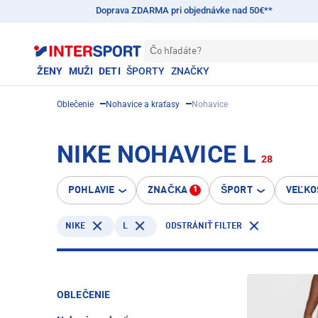
Doprava ZDARMA pri objednávke nad 50€**
Čo hľadáte?
ŽENY
MUŽI
DETI
ŠPORTY
ZNAČKY
Oblečenie
Nohavice a kraťasy
Nohavice
NIKE NOHAVICE L
28
POHLAVIE
ZNAČKA
ŠPORT
VEĽKO
1
NIKE
L
ODSTRÁNIŤ FILTER
OBLEČENIE