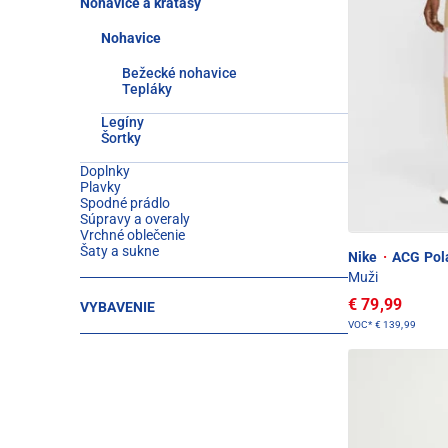
Nohavice a kraťasy
Nohavice
Bežecké nohavice
Tepláky
Legíny
Šortky
Doplnky
Plavky
Spodné prádlo
Súpravy a overaly
Vrchné oblečenie
Šaty a sukne
Nike
·
ACG Pola
Muži
€ 79,99
VYBAVENIE
VOC*
€ 139,99