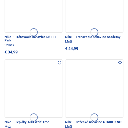
Nike
·
Trénovacie nohavice Dri-FIT
Nike
·
Trénovacie nohavice Academy
Park
Muži
Unisex
€ 44,99
€ 34,99
Nike
·
Tepláky ACG Wolf Tree
Nike
·
Bežecké nohavice STRIDE KNIT
Muži
Muži