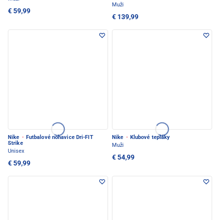
Muži
€ 59,99
€ 139,99
Nike
·
Futbalové nohavice Dri-FIT
Nike
·
Klubové tepláky
Strike
Muži
Unisex
€ 54,99
€ 59,99