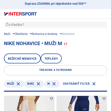
Doprava ZDARMA pri objednávke nad 50€**
Čo hľadáte?
Muži
Oblečenie
Nohavice a kraťasy
Nohavice
NIKE NOHAVICE • MUŽI M
17
BEŽECKÉ NOHAVICE
TEPLÁKY
TRIEDENIE A FILTROVANIE
NIKE
M
MUŽI
ODSTRÁNIŤ FILTER