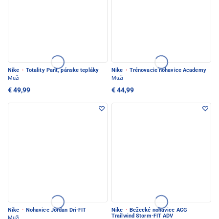
Nike
·
Totality Pant, pánske tepláky
Nike
·
Trénovacie nohavice Academy
Muži
Muži
€ 49,99
€ 44,99
Nike
·
Nohavice Jordan Dri-FIT
Nike
·
Bežecké nohavice ACG
Trailwind Storm-FIT ADV
Muži