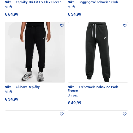
Nike
·
Tepláky Dri-Fit UV Flex Fleece
Nike
·
Joggingové nohavice Club
Muži
Muži
€ 64,99
€ 54,99
Nike
·
Klubové tepláky
Nike
·
Trénovacie nohavice Park
Fleece
Muži
Unisex
€ 54,99
€ 49,99