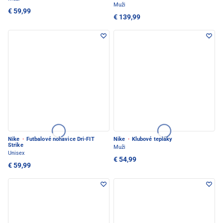
Muži
€ 59,99
€ 139,99
Nike
·
Futbalové nohavice Dri-FIT
Nike
·
Klubové tepláky
Strike
Muži
Unisex
€ 54,99
€ 59,99