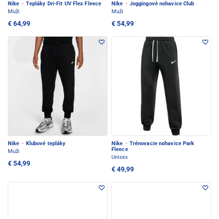
Nike
·
Tepláky Dri-Fit UV Flex Fleece
Nike
·
Joggingové nohavice Club
Muži
Muži
€ 64,99
€ 54,99
Nike
·
Klubové tepláky
Nike
·
Trénovacie nohavice Park
Fleece
Muži
Unisex
€ 54,99
€ 49,99