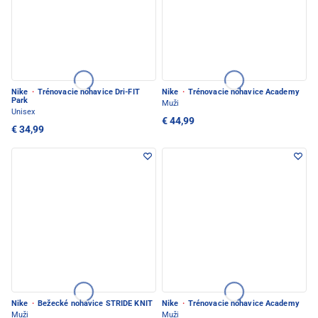
Nike
·
Trénovacie nohavice Dri-FIT
Nike
·
Trénovacie nohavice Academy
Park
Muži
Unisex
€ 44,99
€ 34,99
Nike
·
Bežecké nohavice STRIDE KNIT
Nike
·
Trénovacie nohavice Academy
Muži
Muži