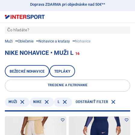
Doprava ZDARMA pri objednávke nad 50€**
Čo hľadáte?
Muži
Oblečenie
Nohavice a kraťasy
Nohavice
NIKE NOHAVICE • MUŽI L
16
BEŽECKÉ NOHAVICE
TEPLÁKY
TRIEDENIE A FILTROVANIE
NIKE
L
MUŽI
ODSTRÁNIŤ FILTER