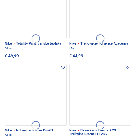
Nike
·
Totality Pant, pánske tepláky
Nike
·
Trénovacie nohavice Academy
Muži
Muži
€ 49,99
€ 44,99
Nike
·
Nohavice Jordan Dri-FIT
Nike
·
Bežecké nohavice ACG
Trailwind Storm-FIT ADV
Muži