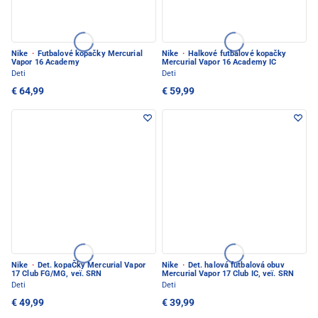
Nike
·
Futbalové kopačky Mercurial
Nike
·
Halkové futbalové kopačky
Vapor 16 Academy
Mercurial Vapor 16 Academy IC
Deti
Deti
€ 64,99
€ 59,99
Nike
·
Det. kopaČky Mercurial Vapor
Nike
·
Det. halová futbalová obuv
17 Club FG/MG, veï. SRN
Mercurial Vapor 17 Club IC, veï. SRN
Deti
Deti
€ 49,99
€ 39,99