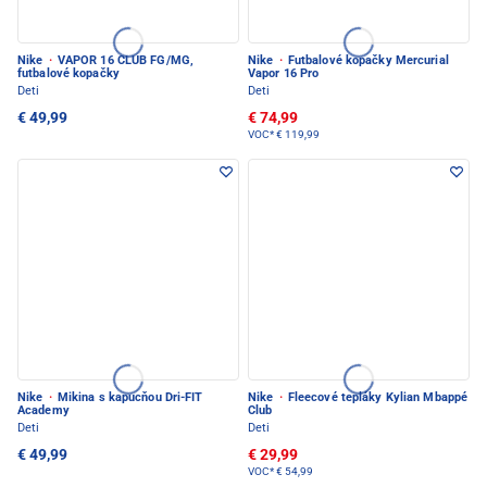
Nike
·
VAPOR 16 CLUB FG/MG,
Nike
·
Futbalové kopačky Mercurial
futbalové kopačky
Vapor 16 Pro
Deti
Deti
€ 49,99
€ 74,99
VOC*
€ 119,99
Nike
·
Mikina s kapucňou Dri-FIT
Nike
·
Fleecové tepláky Kylian Mbappé
Academy
Club
Deti
Deti
€ 49,99
€ 29,99
VOC*
€ 54,99