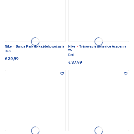
Nike
·
Bunda Park do každého počasia
Nike
·
Trénovacie nohavice Academy
25
Deti
Deti
€ 39,99
€ 37,99