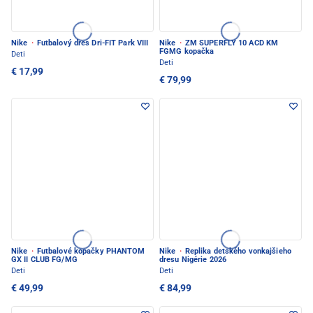
Nike
·
Futbalový dres Dri-FIT Park VIII
Nike
·
ZM SUPERFLY 10 ACD KM
FGMG kopačka
Deti
Deti
€ 17,99
€ 79,99
Nike
·
Futbalové kopačky PHANTOM
Nike
·
Replika detského vonkajšieho
GX II CLUB FG/MG
dresu Nigérie 2026
Deti
Deti
€ 49,99
€ 84,99