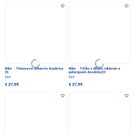
Nike
·
Trénovacie nohavice Academy
Nike
·
Tričko s dlhým rukávom a
25
polozipsom Academy23
Deti
Deti
€ 37,99
€ 37,99