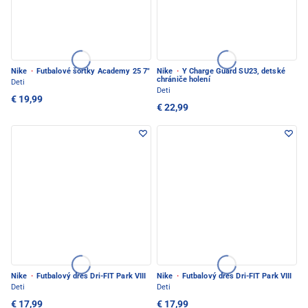
Nike
·
Futbalové šortky Academy 25 7"
Nike
·
Y Charge Guard SU23, detské
chrániče holení
Deti
Deti
€ 19,99
€ 22,99
Nike
·
Futbalový dres Dri-FIT Park VIII
Nike
·
Futbalový dres Dri-FIT Park VIII
Deti
Deti
€ 17,99
€ 17,99