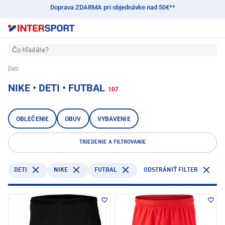
Doprava ZDARMA pri objednávke nad 50€**
Čo hľadáte?
Deti
NIKE • DETI • FUTBAL
107
OBLEČENIE
OBUV
VYBAVENIE
TRIEDENIE A FILTROVANIE
DETI
NIKE
FUTBAL
ODSTRÁNIŤ FILTER