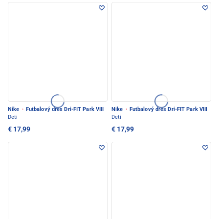
Nike
·
Futbalový dres Dri-FIT Park VIII
Nike
·
Futbalový dres Dri-FIT Park VIII
Deti
Deti
€ 17,99
€ 17,99