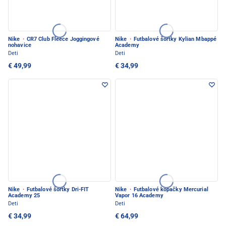
Nike
·
CR7 Club Fleece Joggingové
Nike
·
Futbalové šortky Kylian Mbappé
nohavice
Academy
Deti
Deti
€ 49,99
€ 34,99
Nike
·
Futbalové šortky Dri-FIT
Nike
·
Futbalové kopačky Mercurial
Academy 25
Vapor 16 Academy
Deti
Deti
€ 34,99
€ 64,99