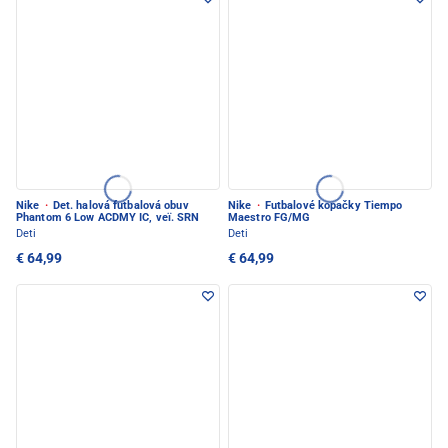
Nike
·
Det. halová futbalová obuv
Nike
·
Futbalové kopačky Tiempo
Phantom 6 Low ACDMY IC, veï. SRN
Maestro FG/MG
Deti
Deti
€ 64,99
€ 64,99