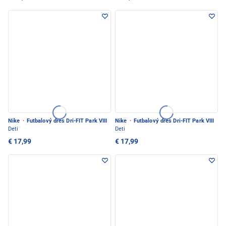
Nike
·
Futbalový dres Dri-FIT Park VIII
Nike
·
Futbalový dres Dri-FIT Park VIII
Deti
Deti
€ 17,99
€ 17,99