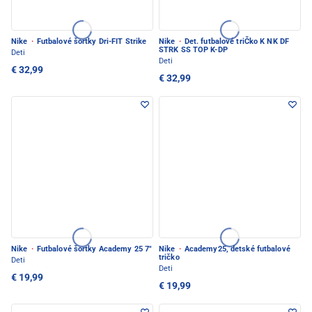
Nike
·
Futbalové šortky Dri-FIT Strike
Nike
·
Det. futbalové triČko K NK DF
STRK SS TOP K-DP
Deti
Deti
€ 32,99
€ 32,99
Nike
·
Futbalové šortky Academy 25 7"
Nike
·
Academy25, detské futbalové
tričko
Deti
Deti
€ 19,99
€ 19,99