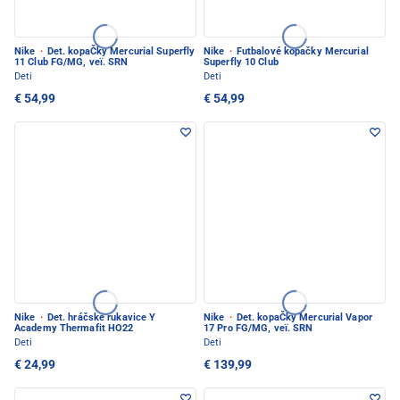
Nike
·
Det. kopaČky Mercurial Superfly
Nike
·
Futbalové kopačky Mercurial
11 Club FG/MG, veï. SRN
Superfly 10 Club
Deti
Deti
€ 54,99
€ 54,99
Nike
·
Det. hráčske rukavice Y
Nike
·
Det. kopaČky Mercurial Vapor
Academy Thermafit HO22
17 Pro FG/MG, veï. SRN
Deti
Deti
€ 24,99
€ 139,99