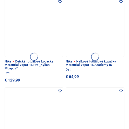
Nike
·
Detské futbalové kopačky
Nike
·
Halkové futbalové kopačky
Mercurial Vapor 16 Pro „Kylian
Mercurial Vapor 16 Academy IC
Mbappé“
Deti
Deti
€ 64,99
€ 129,99