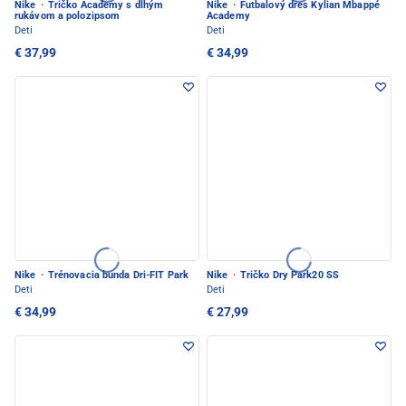
Nike
·
Tričko Academy s dlhým
Nike
·
Futbalový dres Kylian Mbappé
rukávom a polozipsom
Academy
Deti
Deti
€ 37,99
€ 34,99
Nike
·
Trénovacia bunda Dri-FIT Park
Nike
·
Tričko Dry Park20 SS
Deti
Deti
€ 34,99
€ 27,99