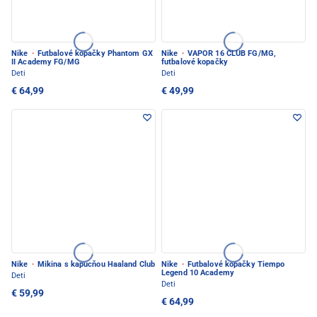
Nike
·
Futbalové kopačky Phantom GX
Nike
·
VAPOR 16 CLUB FG/MG,
II Academy FG/MG
futbalové kopačky
Deti
Deti
€ 64,99
€ 49,99
Nike
·
Mikina s kapucňou Haaland Club
Nike
·
Futbalové kopačky Tiempo
Legend 10 Academy
Deti
Deti
€ 59,99
€ 64,99