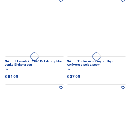
Nike
·
Holandsko 2026 Detské replika
Nike
·
Tričko Academy s dlhým
vonkajšieho dresu
rukávom a polozipsom
Deti
Deti
€ 84,99
€ 37,99