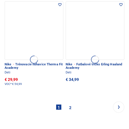
Nike
·
Trénovacie nohavice Therma Fit
Nike
·
Futbalové tričko Erling Haaland
Academy
Academy
Deti
Deti
€ 29,99
€ 34,99
VOC*
€ 54,99
1
2