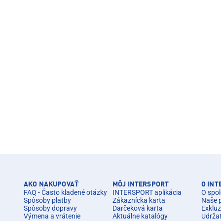
AKO NAKUPOVAŤ
MÔJ INTERSPORT
O IN
FAQ - Často kladené otázky
INTERSPORT aplikácia
O spol
Spôsoby platby
Zákaznícka karta
Naše 
Spôsoby dopravy
Darčeková karta
Exkluz
Výmena a vrátenie
Aktuálne katalógy
Udrža