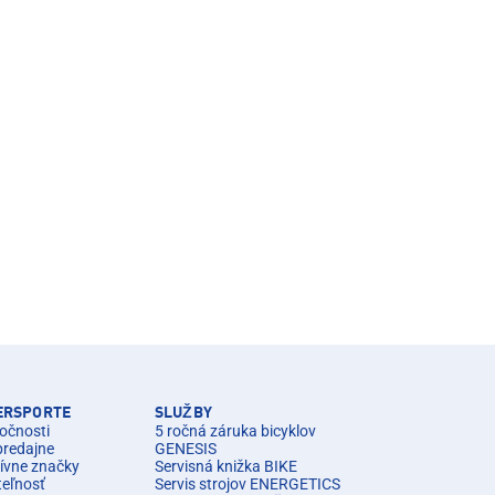
TERSPORTE
SLUŽBY
očnosti
5 ročná záruka bicyklov
predajne
GENESIS
ívne značky
Servisná knižka BIKE
teľnosť
Servis strojov ENERGETICS