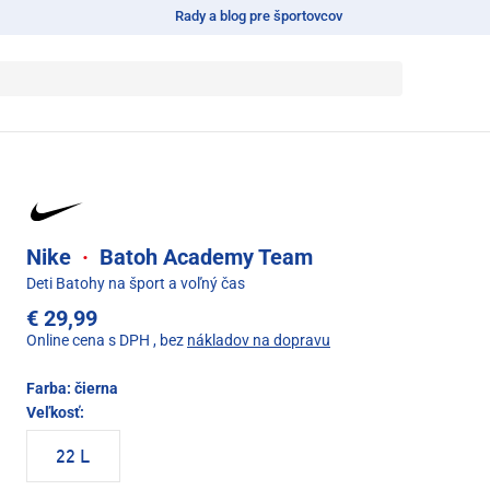
Rady a blog pre športovcov
Nike
·
Batoh Academy Team
Deti Batohy na šport a voľný čas
€ 29,99
Online cena s DPH
, bez
nákladov na dopravu
Farba:
čierna
Veľkosť:
22 L