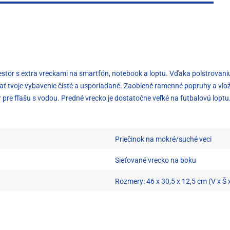
stor s extra vreckami na smartfón, notebook a loptu. Vďaka polstrovaniu
ať tvoje vybavenie čisté a usporiadané. Zaoblené ramenné popruhy a vlo
 pre fľašu s vodou. Predné vrecko je dostatočne veľké na futbalovú loptu
Priečinok na mokré/suché veci
Sieťované vrecko na boku
Rozmery: 46 x 30,5 x 12,5 cm (V x Š x