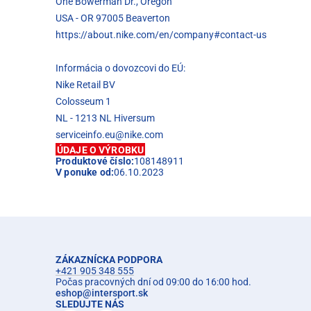
One Bowerman Dr., Oregon
USA - OR 97005 Beaverton
https://about.nike.com/en/company#contact-us
Informácia o dovozcovi do EÚ:
Nike Retail BV
Colosseum 1
NL - 1213 NL Hiversum
serviceinfo.eu@nike.com
ÚDAJE O VÝROBKU
Produktové číslo:
108148911
V ponuke od:
06.10.2023
ZÁKAZNÍCKA PODPORA
+421 905 348 555
Počas pracovných dní od 09:00 do 16:00 hod.
eshop
@
intersport.sk
SLEDUJTE NÁS