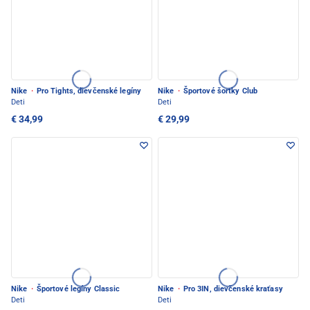
Nike
·
Pro Tights, dievčenské legíny
Nike
·
Športové šortky Club
Deti
Deti
€ 34,99
€ 29,99
Nike
·
Športové legíny Classic
Nike
·
Pro 3IN, dievčenské kraťasy
Deti
Deti