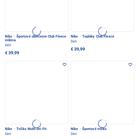
Nike
·
Športové oblečenie Club Fleece
Nike
·
Tepláky Club Fleece
mikina
Deti
Deti
€ 39,99
€ 39,99
Nike
·
Tričko Multi Dri-Fit
Nike
·
Športové tričko
Deti
Deti