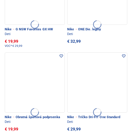
Nike
·
G NSW Favorites GX HW
Nike
·
ONE Die. legíny
Deti
Deti
€ 19,99
€ 32,99
VOC*
€ 29,99
Nike
·
Obratná športová podprsenka
Nike
·
Tričko Dri-FIT One Standard
Deti
Deti
€ 19,99
€ 29,99