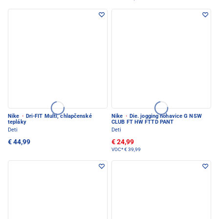
Nike
·
Dri-FIT Multi, chlapčenské
Nike
·
Die. jogging nohavice G NSW
tepláky
CLUB FT HW FTTD PANT
Deti
Deti
€ 44,99
€ 24,99
VOC*
€ 39,99