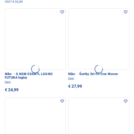
VOC*
€ 32,99
Nike
·
G NSW ESSNTL LGGNG
Nike
·
Šortky Dri-Fit One Woven
FUTURA legíny
Deti
Deti
€ 27,99
€ 24,99