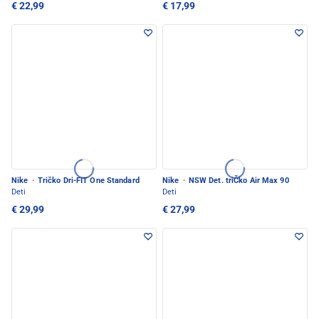
€ 22,99
€ 17,99
Nike
·
Tričko Dri-FIT One Standard
Nike
·
NSW Det. triČko Air Max 90
Deti
Deti
€ 29,99
€ 27,99