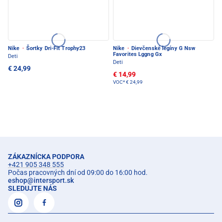
Nike
·
Šortky Dri-Fit Trophy23
Nike
·
Dievčenské legíny G Nsw
Favorites Lggng Gx
Deti
Deti
€ 24,99
€ 14,99
VOC*
€ 24,99
ZÁKAZNÍCKA PODPORA
+421 905 348 555
Počas pracovných dní od 09:00 do 16:00 hod.
eshop
@
intersport.sk
SLEDUJTE NÁS