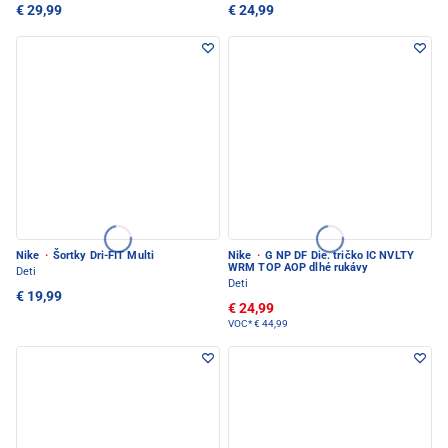
€ 29,99
€ 24,99
Nike
·
Šortky Dri-FIT Multi
Nike
·
G NP DF Die. tričko IC NVLTY
WRM TOP AOP dlhé rukávy
Deti
Deti
€ 19,99
€ 24,99
VOC*
€ 44,99