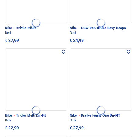
Nike
·
Krátke tričko
Nike
·
NSW Det. triČko Boxy Hoops
Deti
Deti
€ 27,99
€ 24,99
Nike
·
Tričko Multi Dri-Fit
Nike
·
Krátke legíny One Dri-FIT
Deti
Deti
€ 22,99
€ 27,99