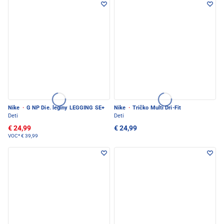
Nike
·
G NP Die. legíny LEGGING SE+
Nike
·
Tričko Multi Dri-Fit
Deti
Deti
€ 24,99
€ 24,99
VOC*
€ 39,99