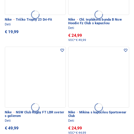
Nike
·
Tričko Trophy 23 Dri-Fit
Nike
·
Chl. tepláková bunda B Nsw
Hoodie Fz Club s kapucňou
Deti
Deti
€ 19,99
€ 24,99
VOC*
€ 49,99
Nike
·
NSW Club Rugby FT LBR sveter
Nike
·
Mikina s kapucňou Sportswear
s golierom
Club
Deti
Deti
€ 49,99
€ 24,99
VOC*
€ 44,99