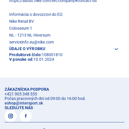
https://about.nike.com/en/company#contact-us
Informácia o dovozcovi do EÚ:
Nike Retail BV
Colosseum 1
NL - 1213 NL Hiversum
serviceinfo.eu@nike.com
ÚDAJE O VÝROBKU
Produktové číslo:
108001810
V ponuke od:
10.01.2024
ZÁKAZNÍCKA PODPORA
+421 905 348 555
Počas pracovných dní od 09:00 do 16:00 hod.
eshop
@
intersport.sk
SLEDUJTE NÁS