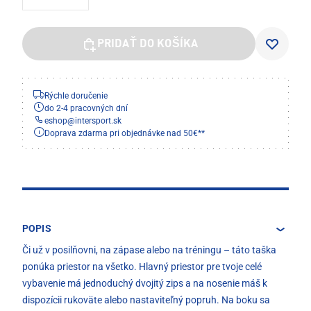
PRIDAŤ DO KOŠÍKA
Rýchle doručenie
do 2-4 pracovných dní
eshop
@
intersport.sk
Doprava zdarma pri objednávke nad 50€**
POPIS
Či už v posilňovni, na zápase alebo na tréningu – táto taška
ponúka priestor na všetko. Hlavný priestor pre tvoje celé
vybavenie má jednoduchý dvojitý zips a na nosenie máš k
dispozícii rukoväte alebo nastaviteľný popruh. Na boku sa