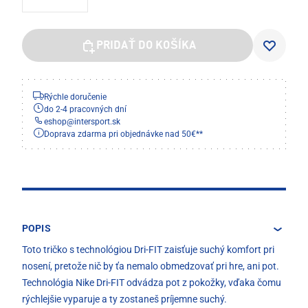
PRIDAŤ DO KOŠÍKA
Rýchle doručenie
do 2-4 pracovných dní
eshop
@
intersport.sk
Doprava zdarma pri objednávke nad 50€**
POPIS
Toto tričko s technológiou Dri-FIT zaisťuje suchý komfort pri
nosení, pretože nič by ťa nemalo obmedzovať pri hre, ani pot.
Technológia Nike Dri-FIT odvádza pot z pokožky, vďaka čomu
rýchlejšie vyparuje a ty zostaneš príjemne suchý.