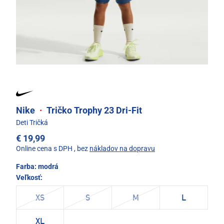
Nike
·
Tričko Trophy 23 Dri-Fit
Deti Tričká
€ 19,99
Online cena s DPH
, bez
nákladov na dopravu
Farba:
modrá
Veľkosť:
XS
S
M
L
XL