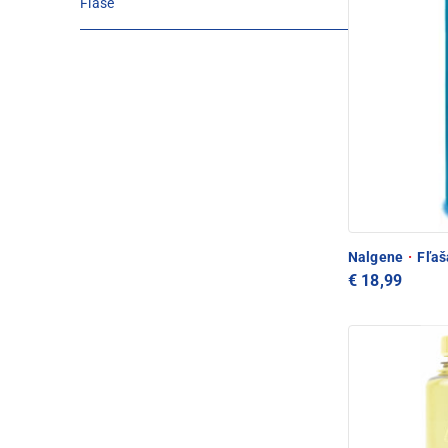
Fľaše
Nalgene
·
Fľaš
€ 18,99