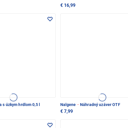
€ 16,99
 s úzkym hrdlom 0,5 l
Nalgene
·
Náhradný uzáver OTF
€ 7,99