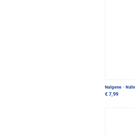
Nalgene
·
Náhr
€ 7,99