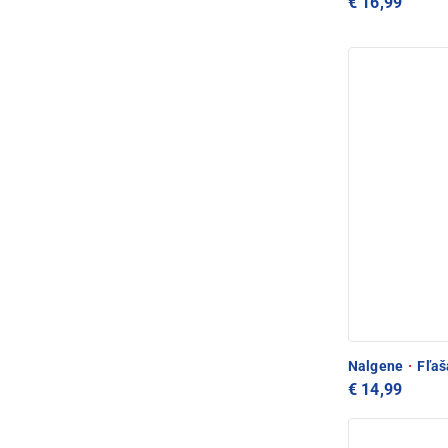
€ 16,99
Nalgene
·
Fľaša
€ 14,99