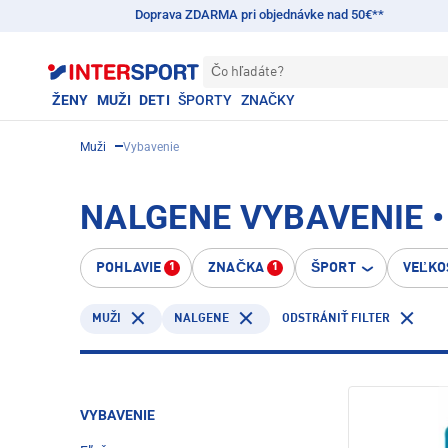
Doprava ZDARMA pri objednávke nad 50€**
Čo hľadáte?
ŽENY
MUŽI
DETI
ŠPORTY
ZNAČKY
Muži
Vybavenie
NALGENE VYBAVENIE •
POHLAVIE
ZNAČKA
ŠPORT
VEĽKO
1
1
NALGENE
MUŽI
ODSTRÁNIŤ FILTER
VYBAVENIE