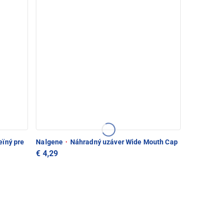
ïný pre
Nalgene
·
Náhradný uzáver Wide Mouth Cap
€ 4,29