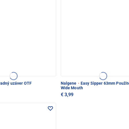
adný uzáver OTF
Nalgene
·
Easy Sipper 63mm Použite
Wide Mouth
€ 3,99