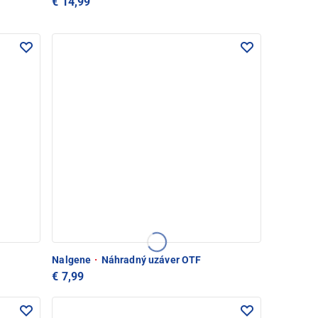
€ 14,99
Nalgene
·
Náhradný uzáver OTF
€ 7,99