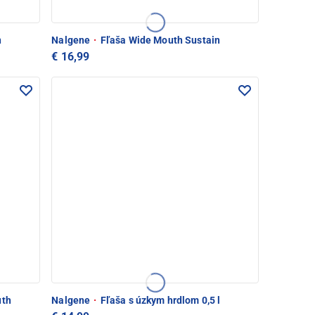
n
Nalgene
·
Fľaša Wide Mouth Sustain
€ 16,99
uth
Nalgene
·
Fľaša s úzkym hrdlom 0,5 l