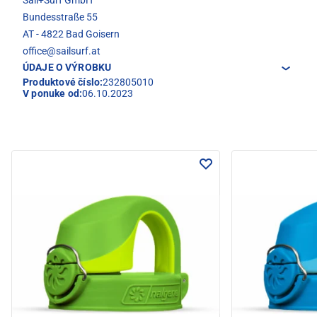
Sail+Surf GmbH
Bundesstraße 55
AT - 4822 Bad Goisern
office@sailsurf.at
ÚDAJE O VÝROBKU
Produktové číslo:
232805010
V ponuke od:
06.10.2023