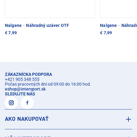
Nalgene
·
Náhradný uzáver OTF
Nalgene
·
Náhradn
€ 7,99
€ 7,99
ZÁKAZNÍCKA PODPORA
+421 905 348 555
Počas pracovných dní od 09:00 do 16:00 hod.
eshop
@
intersport.sk
SLEDUJTE NÁS
AKO NAKUPOVAŤ