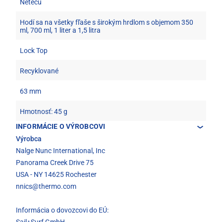
Netečú
Hodí sa na všetky fľaše s širokým hrdlom s objemom 350
ml, 700 ml, 1 liter a 1,5 litra
Lock Top
Recyklované
63 mm
Hmotnosť: 45 g
INFORMÁCIE O VÝROBCOVI
Výrobca
Nalge Nunc International, Inc
Panorama Creek Drive 75
USA - NY 14625 Rochester
nnics@thermo.com
Informácia o dovozcovi do EÚ: