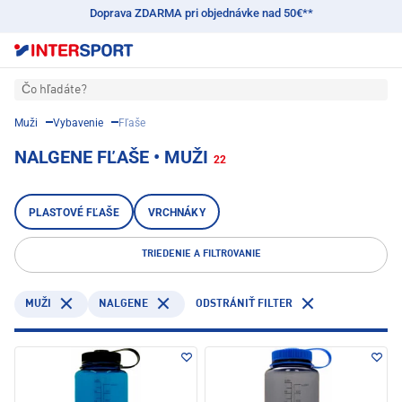
Doprava ZDARMA pri objednávke nad 50€**
Čo hľadáte?
Muži
Vybavenie
Fľaše
NALGENE FĽAŠE • MUŽI
22
PLASTOVÉ FĽAŠE
VRCHNÁKY
TRIEDENIE A FILTROVANIE
NALGENE
MUŽI
ODSTRÁNIŤ FILTER