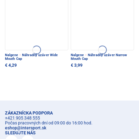
Nalgene
·
Náhradný uzáver Wide
Nalgene
·
Náhradný uzáver Narrow
Mouth Cap
Mouth Cap
€ 4,29
€ 3,99
ZÁKAZNÍCKA PODPORA
+421 905 348 555
Počas pracovných dní od 09:00 do 16:00 hod.
eshop
@
intersport.sk
SLEDUJTE NÁS