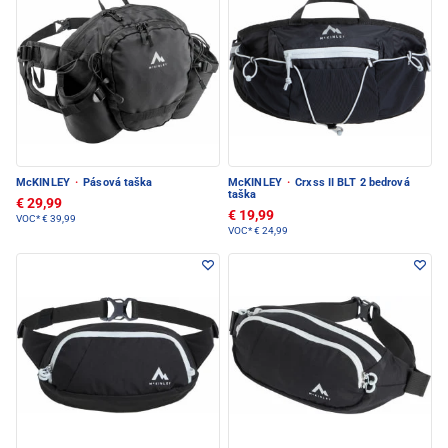
McKINLEY
·
Pásová taška
McKINLEY
·
Crxss II BLT 2 bedrová
taška
€ 29,99
€ 19,99
VOC*
€ 39,99
VOC*
€ 24,99