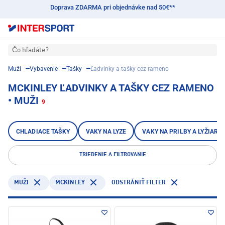
Doprava ZDARMA pri objednávke nad 50€**
Čo hľadáte?
Muži
Vybavenie
Tašky
Ľadvinky a tašky cez rameno
MCKINLEY ĽADVINKY A TAŠKY CEZ RAMENO
• MUŽI
9
CHLADIACE TAŠKY
VAKY NA LYZE
VAKY NA PRILBY A LYŽIARK
TRIEDENIE A FILTROVANIE
MCKINLEY
MUŽI
ODSTRÁNIŤ FILTER