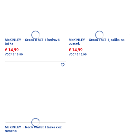
McKINLEY
·
Crxss II BLT 1 bedrová
McKINLEY
·
Crxss I BLT 1, taška na
taška
opasek
€ 14,99
€ 14,99
VOC*
€ 19,99
VOC*
€ 19,99
McKINLEY
·
Neck Wallet I taška cez
rameno