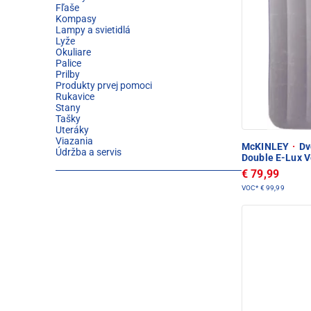
Fľaše
Kompasy
Lampy a svietidlá
Lyže
Okuliare
Palice
Prilby
Produkty prvej pomoci
Rukavice
Stany
Tašky
Uteráky
Viazania
McKINLEY
·
Dv
Údržba a servis
Double E-Lux V
€ 79,99
VOC*
€ 99,99