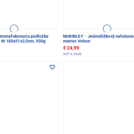
monafukovacia podložka
McKINLEY
·
Jednolôžkový nafukova
25 M 183x51x2,5cm, 930g
matrac Velour
€ 24,99
VOC*
€ 29,99