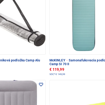
iníková podložka Camp Alu
McKINLEY
·
Samonafukovacia podl
Camp SI 70 II
€ 119,99
VOC*
€ 149,99