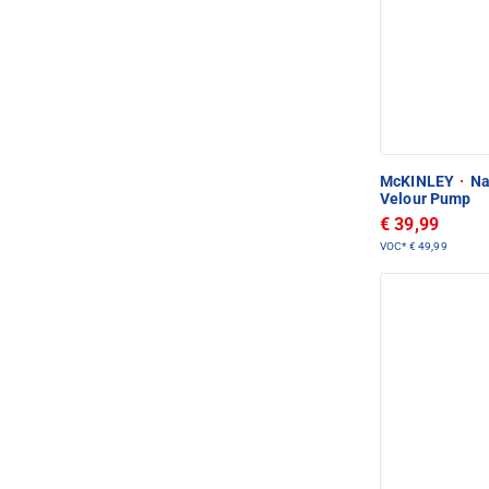
McKINLEY
·
Na
Velour Pump
€ 39,99
VOC*
€ 49,99