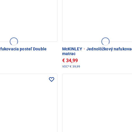
fukovacia posteľ Double
McKINLEY
·
Jednolôžkový nafukova
matrac
€ 34,99
VOC*
€ 39,99