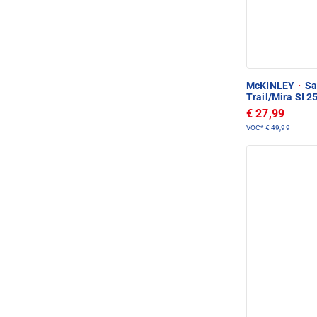
McKINLEY
·
Sa
Trail/Mira SI 
€ 27,99
VOC*
€ 49,99