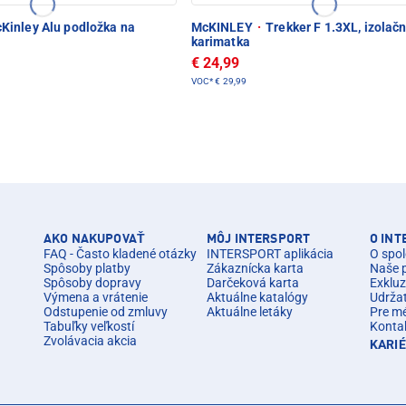
Kinley Alu podložka na
McKINLEY
·
Trekker F 1.3XL, izolač
karimatka
€ 24,99
VOC*
€ 29,99
AKO NAKUPOVAŤ
MÔJ INTERSPORT
O IN
FAQ - Často kladené otázky
INTERSPORT aplikácia
O spol
Spôsoby platby
Zákaznícka karta
Naše 
Spôsoby dopravy
Darčeková karta
Exkluz
Výmena a vrátenie
Aktuálne katalógy
Udrža
Odstupenie od zmluvy
Aktuálne letáky
Pre m
Tabuľky veľkostí
Konta
Zvolávacia akcia
KARI