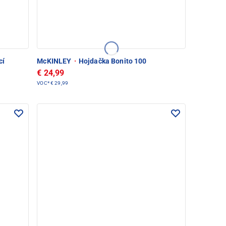
cí
McKINLEY
·
Hojdačka Bonito 100
€ 24,99
VOC*
€ 29,99