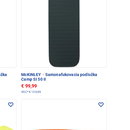
ožka
McKINLEY
·
Samonafukovacia podložka
Camp SI 50 II
€ 99,99
VOC*
€ 129,99