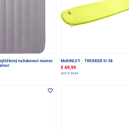
ojlôžkový nafukovací matrac
McKINLEY
·
TREKKER SI 38
elour
€ 69,99
VOC*
€ 89,99