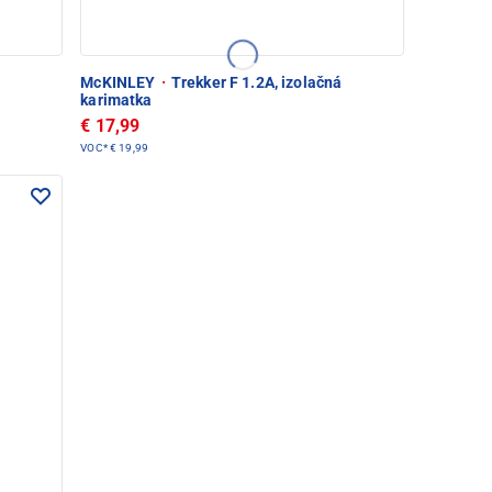
t
McKINLEY
·
Trekker F 1.2A, izolačná
karimatka
€ 17,99
VOC*
€ 19,99