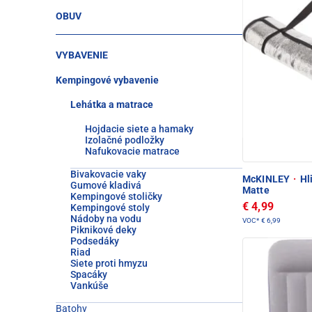
OBUV
VYBAVENIE
Kempingové vybavenie
Lehátka a matrace
Hojdacie siete a hamaky
Izolačné podložky
Nafukovacie matrace
Bivakovacie vaky
McKINLEY
·
Hl
Gumové kladivá
Matte
Kempingové stoličky
€ 4,99
Kempingové stoly
Nádoby na vodu
VOC*
€ 6,99
Piknikové deky
Podsedáky
Riad
Siete proti hmyzu
Spacáky
Vankúše
Batohy