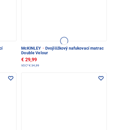
cí
McKINLEY
·
Dvojlôžkový nafukovací matrac
Double Velour
€ 29,99
VOC*
€ 34,99