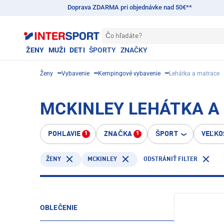
Doprava ZDARMA pri objednávke nad 50€**
Čo hľadáte?
ŽENY
MUŽI
DETI
ŠPORTY
ZNAČKY
Ženy
Vybavenie
Kempingové vybavenie
Lehátka a matrace
MCKINLEY LEHÁTKA A
POHLAVIE
ZNAČKA
ŠPORT
VEĽKO
1
1
MCKINLEY
ŽENY
ODSTRÁNIŤ FILTER
OBLEČENIE