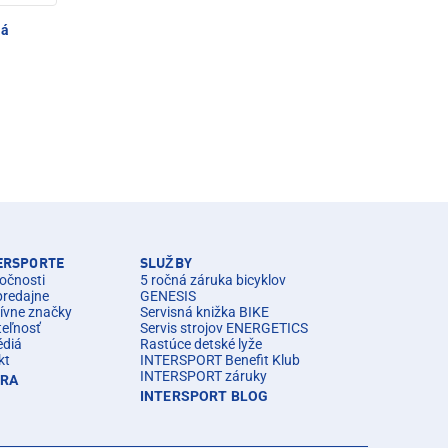
ná
TERSPORTE
SLUŽBY
očnosti
5 ročná záruka bicyklov
predajne
GENESIS
ívne značky
Servisná knižka BIKE
teľnosť
Servis strojov ENERGETICS
édiá
Rastúce detské lyže
kt
INTERSPORT Benefit Klub
INTERSPORT záruky
ÉRA
INTERSPORT BLOG