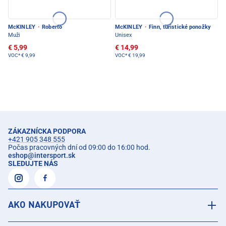
McKINLEY
·
Roberto
McKINLEY
·
Finn, turistické ponožky
Muži
Unisex
€ 5,99
€ 14,99
VOC*
€ 9,99
VOC*
€ 19,99
ZÁKAZNÍCKA PODPORA
+421 905 348 555
Počas pracovných dní od 09:00 do 16:00 hod.
eshop
@
intersport.sk
SLEDUJTE NÁS
AKO NAKUPOVAŤ