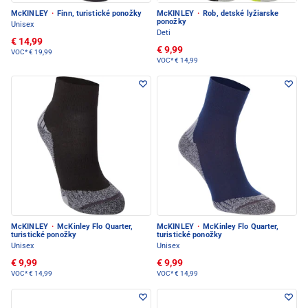
McKINLEY
·
Finn, turistické ponožky
McKINLEY
·
Rob, detské lyžiarske
ponožky
Unisex
Deti
€ 14,99
€ 9,99
VOC*
€ 19,99
VOC*
€ 14,99
McKINLEY
·
McKinley Flo Quarter,
McKINLEY
·
McKinley Flo Quarter,
turistické ponožky
turistické ponožky
Unisex
Unisex
€ 9,99
€ 9,99
VOC*
€ 14,99
VOC*
€ 14,99