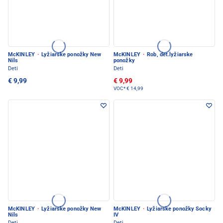
McKINLEY
·
Lyžiarske ponožky New
McKINLEY
·
Rob, det.lyžiarske
Nils
ponožky
Deti
Deti
€ 9,99
€ 9,99
VOC*
€ 14,99
McKINLEY
·
Lyžiarske ponožky New
McKINLEY
·
Lyžiarske ponožky Socky
Nils
IV
Deti
Deti