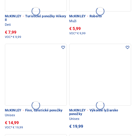
McKINLEY
·
Turistické ponožky Hikory
McKINLEY
·
Roberto
II
Muži
Deti
€ 5,99
€ 7,99
VOC*
€ 9,99
VOC*
€ 9,99
McKINLEY
·
Finn, turistické ponožky
McKINLEY
·
Výkonné lyžiarske
ponožky
Unisex
Unisex
€ 14,99
€ 19,99
VOC*
€ 19,99