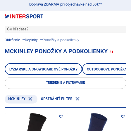
Doprava ZDARMA pri objednávke nad 50€**
Čo hľadáte?
Oblečenie
Doplnky
Ponožky a podkolienky
MCKINLEY PONOŽKY A PODKOLIENKY
31
LYŽIARSKE A SNOWBOARDOVÉ PONOŽKY
OUTDOOROVÉ PONOŽKY
TRIEDENIE A FILTROVANIE
MCKINLEY
ODSTRÁNIŤ FILTER