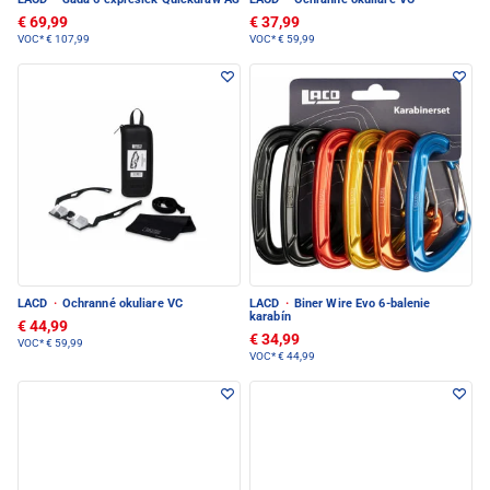
€ 69,99
€ 37,99
VOC*
€ 107,99
VOC*
€ 59,99
LACD
·
Ochranné okuliare VC
LACD
·
Biner Wire Evo 6-balenie
karabín
€ 44,99
€ 34,99
VOC*
€ 59,99
VOC*
€ 44,99