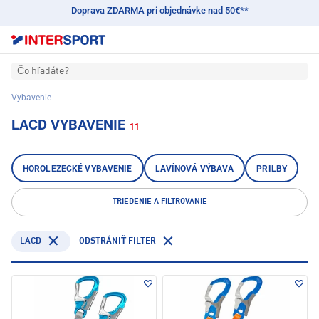
Doprava ZDARMA pri objednávke nad 50€**
Čo hľadáte?
Vybavenie
LACD VYBAVENIE
11
HOROLEZECKÉ VYBAVENIE
LAVÍNOVÁ VÝBAVA
PRILBY
TRIEDENIE A FILTROVANIE
LACD
ODSTRÁNIŤ FILTER