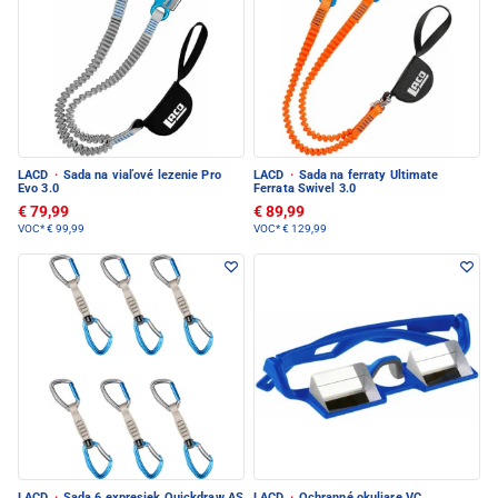
LACD
·
Sada na viaľové lezenie Pro
LACD
·
Sada na ferraty Ultimate
Evo 3.0
Ferrata Swivel 3.0
€ 79,99
€ 89,99
VOC*
€ 99,99
VOC*
€ 129,99
LACD
·
Sada 6 expresiek Quickdraw AS
LACD
·
Ochranné okuliare VC