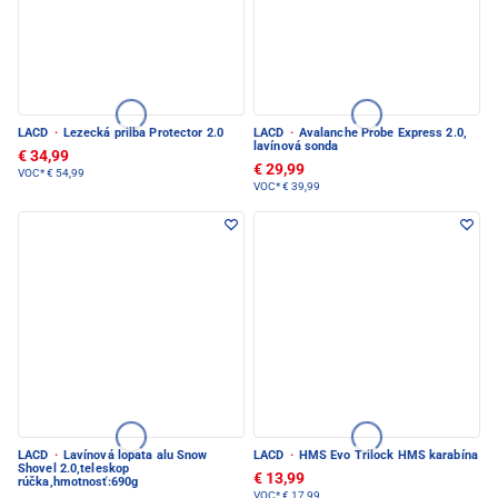
LACD
·
Lezecká prilba Protector 2.0
LACD
·
Avalanche Probe Express 2.0,
lavínová sonda
€ 34,99
€ 29,99
VOC*
€ 54,99
VOC*
€ 39,99
LACD
·
Lavínová lopata alu Snow
LACD
·
HMS Evo Trilock HMS karabína
Shovel 2.0,teleskop
€ 13,99
rúčka,hmotnosť:690g
VOC*
€ 17,99