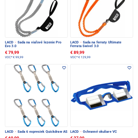
LACD
·
Sada na viaľové lezenie Pro
LACD
·
Sada na ferraty Ultimate
Evo 3.0
Ferrata Swivel 3.0
€ 79,99
€ 89,99
VOC*
€ 99,99
VOC*
€ 129,99
LACD
·
Sada 6 expresiek Quickdraw AS
LACD
·
Ochranné okuliare VC