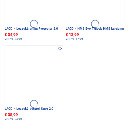
LACD
·
Lezecká prilba Protector 2.0
LACD
·
HMS Evo Trilock HMS karabína
€ 34,99
€ 13,99
VOC*
€ 54,99
VOC*
€ 17,99
LACD
·
Lezecký postroj Start 2.0
€ 35,99
VOC*
€ 54,99