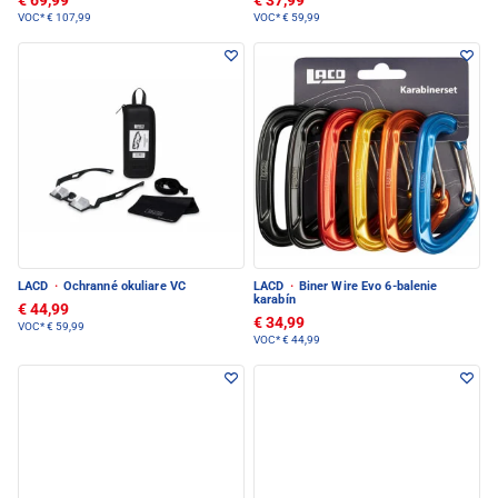
€ 69,99
€ 37,99
VOC*
€ 107,99
VOC*
€ 59,99
LACD
·
Ochranné okuliare VC
LACD
·
Biner Wire Evo 6-balenie
karabín
€ 44,99
€ 34,99
VOC*
€ 59,99
VOC*
€ 44,99