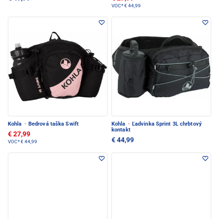
VOC*
€ 44,99
Kohla
·
Bedrová taška Swift
Kohla
·
Ľadvinka Sprint 3L chrbtový
kontakt
€ 27,99
€ 44,99
VOC*
€ 44,99