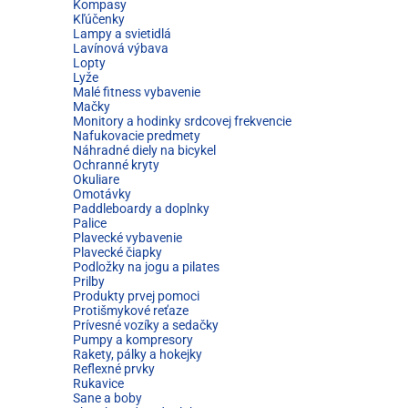
Kompasy
Kľúčenky
Lampy a svietidlá
Lavínová výbava
Lopty
Lyže
Malé fitness vybavenie
Mačky
Monitory a hodinky srdcovej frekvencie
Nafukovacie predmety
Náhradné diely na bicykel
Ochranné kryty
Okuliare
Omotávky
Paddleboardy a doplnky
Palice
Plavecké vybavenie
Plavecké čiapky
Podložky na jogu a pilates
Prilby
Produkty prvej pomoci
Protišmykové reťaze
Prívesné vozíky a sedačky
Pumpy a kompresory
Rakety, pálky a hokejky
Reflexné prvky
Rukavice
Sane a boby