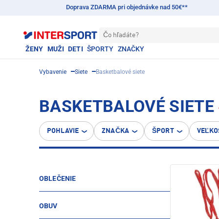
Doprava ZDARMA pri objednávke nad 50€**
Čo hľadáte?
ŽENY
MUŽI
DETI
ŠPORTY
ZNAČKY
Vybavenie
Siete
Basketbalové siete
BASKETBALOVÉ SIETE
POHLAVIE
ZNAČKA
ŠPORT
VEĽKO
OBLEČENIE
OBUV