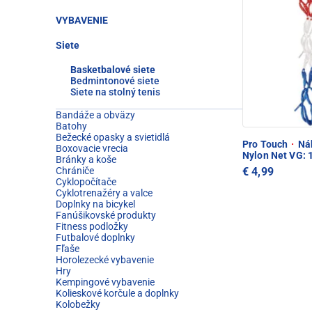
VYBAVENIE
Siete
Basketbalové siete
Bedmintonové siete
Siete na stolný tenis
Bandáže a obväzy
Batohy
Bežecké opasky a svietidlá
Pro Touch
·
Náh
Boxovacie vrecia
Nylon Net VG: 
Bránky a koše
€ 4,99
Chrániče
Cyklopočítače
Cyklotrenažéry a valce
Doplnky na bicykel
Fanúšikovské produkty
Fitness podložky
Futbalové doplnky
Fľaše
Horolezecké vybavenie
Hry
Kempingové vybavenie
Kolieskové korčule a doplnky
Kolobežky