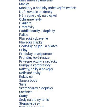
Malé fitness vybavenie
Mačky
Monitory a hodinky srdcovej frekvencie
Nafukovacie predmety
Náhradné diely na bicykel
Ochranné kryty
Okuliare
Omotávky
Paddleboardy a doplnky
Palice
Plavecké vybavenie
Plavecké čiapky
Podložky na jogu a pilates
Prilby
Produkty prvej pomoci
Protišmykové reťaze
Prívesné vozíky a sedačky
Pumpy a kompresory
Rakety, pálky a hokejky
Reflexné prvky
Rukavice
Sane a boby
Siete
Skateboardy a doplnky
Snežnice
Stany
Stoly na stolný tenis
Stúpacie pásy