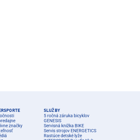
TERSPORTE
SLUŽBY
očnosti
5 ročná záruka bicyklov
predajne
GENESIS
ívne značky
Servisná knižka BIKE
teľnosť
Servis strojov ENERGETICS
édiá
Rastúce detské lyže