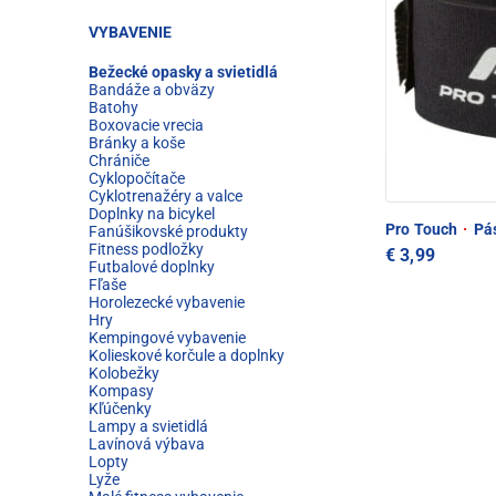
VYBAVENIE
Bežecké opasky a svietidlá
Bandáže a obväzy
Batohy
Boxovacie vrecia
Bránky a koše
Chrániče
Cyklopočítače
Cyklotrenažéry a valce
Doplnky na bicykel
Pro Touch
·
Pás
Fanúšikovské produkty
Fitness podložky
€ 3,99
Futbalové doplnky
Fľaše
Horolezecké vybavenie
Hry
Kempingové vybavenie
Kolieskové korčule a doplnky
Kolobežky
Kompasy
Kľúčenky
Lampy a svietidlá
Lavínová výbava
Lopty
Lyže