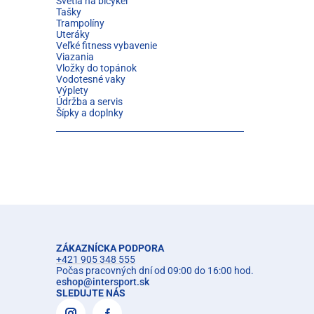
Svetlá na bicykel
Tašky
Trampolíny
Uteráky
Veľké fitness vybavenie
Viazania
Vložky do topánok
Vodotesné vaky
Výplety
Údržba a servis
Šípky a doplnky
ZÁKAZNÍCKA PODPORA
+421 905 348 555
Počas pracovných dní od 09:00 do 16:00 hod.
eshop
@
intersport.sk
SLEDUJTE NÁS