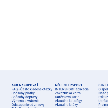
AKO NAKUPOVAŤ
MÔJ INTERSPORT
O IN
FAQ - Často kladené otázky
INTERSPORT aplikácia
O spol
Spôsoby platby
Zákaznícka karta
Naše 
Spôsoby dopravy
Darčeková karta
Exkluz
Výmena a vrátenie
Aktuálne katalógy
Udrža
Odstupenie od zmluvy
Aktuálne letáky
Pre m