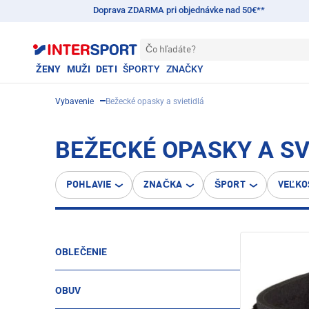
Doprava ZDARMA pri objednávke nad 50€**
Čo hľadáte?
ŽENY
MUŽI
DETI
ŠPORTY
ZNAČKY
Vybavenie
Bežecké opasky a svietidlá
BEŽECKÉ OPASKY A SV
POHLAVIE
ZNAČKA
ŠPORT
VEĽKO
OBLEČENIE
OBUV