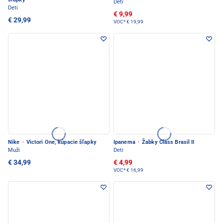
Deti
Deti
€ 9,99
€ 29,99
VOC*
€ 19,99
Nike
·
Victori One, kúpacie šľapky
Ipanema
·
Žabky Class Brasil II
Muži
Deti
€ 34,99
€ 4,99
VOC*
€ 16,99