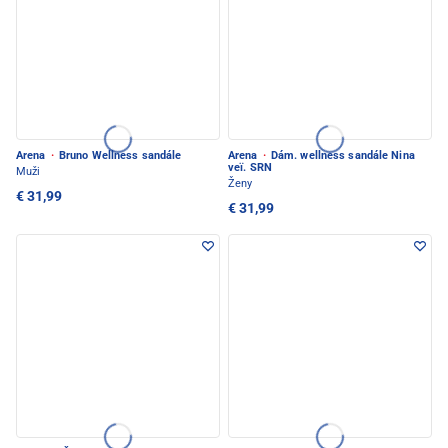
Arena
·
Bruno Wellness sandále
Arena
·
Dám. wellness sandále Nina
veï. SRN
Muži
Ženy
€ 31,99
€ 31,99