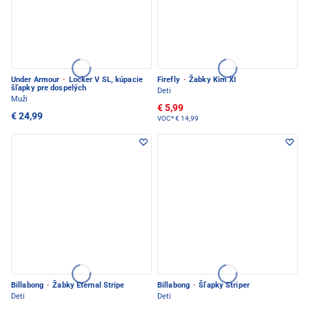
Under Armour
·
Locker V SL, kúpacie
Firefly
·
Žabky Kim XI
šľapky pre dospelých
Deti
Muži
€ 5,99
€ 24,99
VOC*
€ 14,99
Billabong
·
Žabky Eternal Stripe
Billabong
·
Šľapky Striper
Deti
Deti