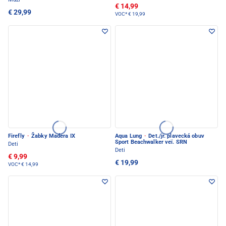
€ 14,99
€ 29,99
VOC*
€ 19,99
Firefly
·
Žabky Madera IX
Aqua Lung
·
Det./jr. plavecká obuv
Sport Beachwalker veï. SRN
Deti
Deti
€ 9,99
€ 19,99
VOC*
€ 14,99