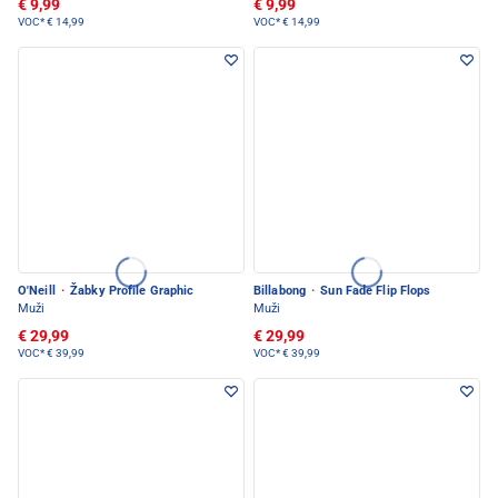
€ 9,99
€ 9,99
VOC*
€ 14,99
VOC*
€ 14,99
O'Neill
·
Žabky Profile Graphic
Billabong
·
Sun Fade Flip Flops
Muži
Muži
€ 29,99
€ 29,99
VOC*
€ 39,99
VOC*
€ 39,99