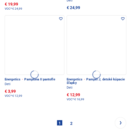
Deti
€ 19,99
€ 24,99
VOC*
€ 24,99
Energetics
·
Pamplona II pantofle
Energetics
·
Pampel J, detské kúpacie
šľapky
Deti
Deti
€ 3,99
€ 12,99
VOC*
€ 12,99
VOC*
€ 16,99
1
2