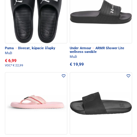
Puma
·
Divecat, kúpacie šľapky
Under Armour
·
ARMR Shower Lite
wellness sandále
Muži
Muži
€ 6,99
€ 19,99
VOC*
€ 22,99