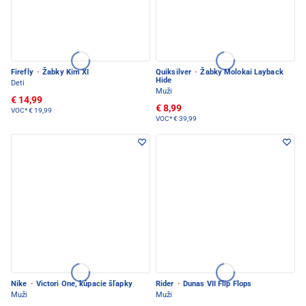
Firefly
·
Žabky Kim XI
Quiksilver
·
Žabky Molokai Layback
Hide
Deti
Muži
€ 14,99
€ 8,99
VOC*
€ 19,99
VOC*
€ 39,99
Nike
·
Victori One, kúpacie šľapky
Rider
·
Dunas VII Flip Flops
Muži
Muži