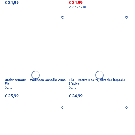
€ 34,99
€ 34,99
VOC*
€ 39,99
Under Armour
·
Wellness sandále Ansa
Fila
·
Morro Bay W, dámske kúpacie
Fix
šľapky
Ženy
Ženy
€ 25,99
€ 24,99