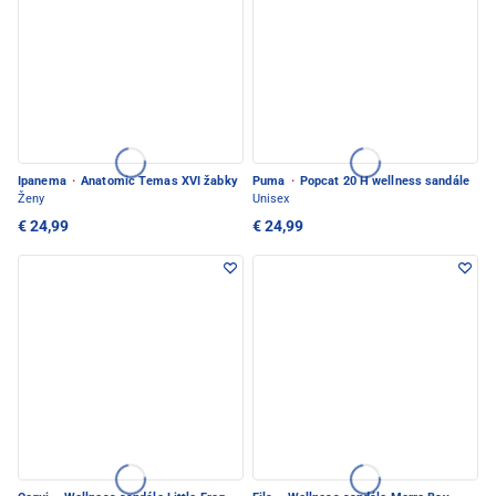
Ipanema
·
Anatomic Temas XVI žabky
Puma
·
Popcat 20 H wellness sandále
Ženy
Unisex
€ 24,99
€ 24,99