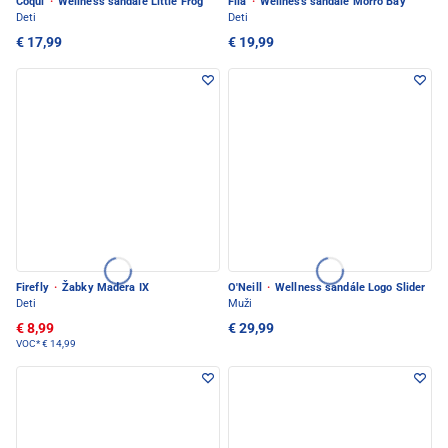
Coqui
·
Wellness sandále Little Frog
Fila
·
Wellness sandále Morro Bay
Deti
Deti
€ 17,99
€ 19,99
Firefly
·
Žabky Madera IX
O'Neill
·
Wellness sandále Logo Slider
Deti
Muži
€ 8,99
€ 29,99
VOC*
€ 14,99