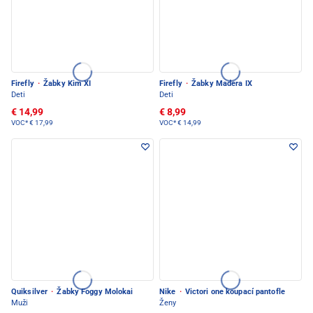
Firefly
·
Žabky Kim XI
Firefly
·
Žabky Madera IX
Deti
Deti
€ 14,99
€ 8,99
VOC*
€ 17,99
VOC*
€ 14,99
Quiksilver
·
Žabky Foggy Molokai
Nike
·
Victori one koupací pantofle
Muži
Ženy