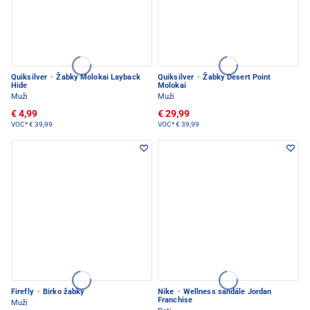
Quiksilver
·
Žabky Molokai Layback
Quiksilver
·
Žabky Desert Point
Hide
Molokai
Muži
Muži
€ 4,99
€ 29,99
VOC*
€ 39,99
VOC*
€ 39,99
Firefly
·
Birko žabky
Nike
·
Wellness sandále Jordan
Franchise
Muži