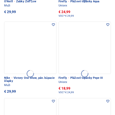
O'Neill
·
Žabky Ziel Low
Firefly
·
Plážové topánky Aqua
Muži
Unisex
€ 29,99
€ 24,99
VOC*
€ 29,99
Nike
·
Victory One Show, pán. kúpacie
Firefly
·
Plážové topánky Pepe III
šľapky
Unisex
Muži
€ 18,99
€ 29,99
VOC*
€ 24,99