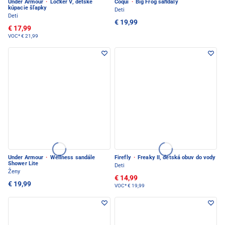
Under Armour
·
Locker V, detské
Coqui
·
Big Frog sandály
kúpacie šľapky
Deti
Deti
€ 19,99
€ 17,99
VOC*
€ 21,99
Under Armour
·
Wellness sandále
Firefly
·
Freaky II, detská obuv do vody
Shower Lite
Deti
Ženy
€ 14,99
€ 19,99
VOC*
€ 19,99