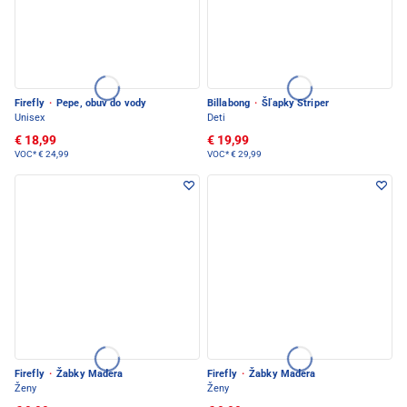
Firefly
·
Pepe, obuv do vody
Billabong
·
Šľapky Striper
Unisex
Deti
€ 18,99
€ 19,99
VOC*
€ 24,99
VOC*
€ 29,99
Firefly
·
Žabky Madera
Firefly
·
Žabky Madera
Ženy
Ženy