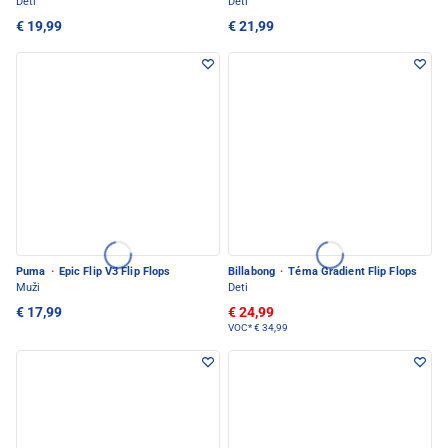
Deti
Deti
€ 19,99
€ 21,99
Puma
·
Epic Flip V3 Flip Flops
Billabong
·
Téma Gradient Flip Flops
Muži
Deti
€ 17,99
€ 24,99
VOC*
€ 34,99