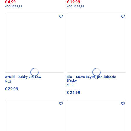
€ 4,99
€ 19,99
VOC*
€ 29,99
VOC*
€ 29,99
O'Neill
·
Žabky Ziel Low
Fila
·
Morro Bay M, pán. kúpacie
šľapky
Muži
Muži
€ 29,99
€ 24,99