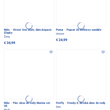
Nike
·
Victori One Slide, dám.kúpacie
Puma
·
Popcat 20 wellness sandále
šľapky
Unisex
Ženy
€ 24,99
€ 34,99
Nike
·
Pán. obuv do vody Marina veï.
Firefly
·
Freaky II, detská obuv do vody
US
Deti
Muži