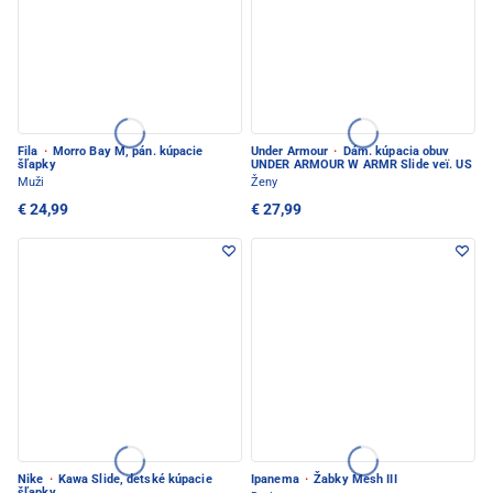
Fila
·
Morro Bay M, pán. kúpacie
Under Armour
·
Dám. kúpacia obuv
šľapky
UNDER ARMOUR W ARMR Slide veï. US
Muži
Ženy
€ 24,99
€ 27,99
Nike
·
Kawa Slide, detské kúpacie
Ipanema
·
Žabky Mesh III
šľapky