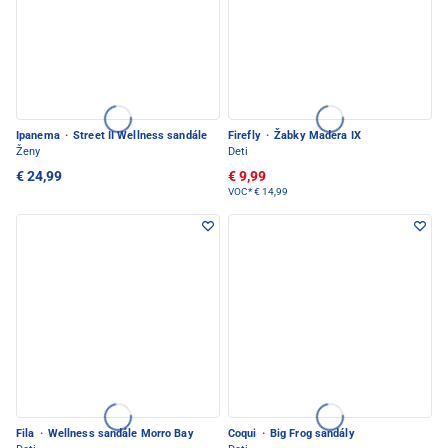
Ipanema
·
Street II Wellness sandále
Firefly
·
Žabky Madera IX
Ženy
Deti
€ 24,99
€ 9,99
VOC*
€ 14,99
Fila
·
Wellness sandále Morro Bay
Coqui
·
Big Frog sandály