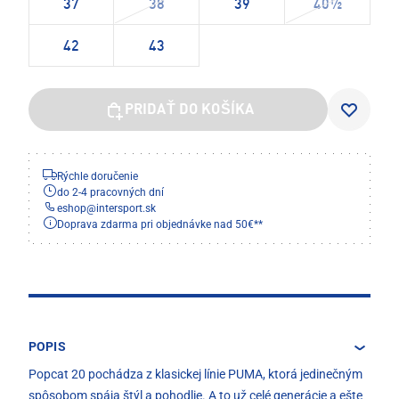
37
38
39
40½
42
43
PRIDAŤ DO KOŠÍKA
Rýchle doručenie
do 2-4 pracovných dní
eshop
@
intersport.sk
Doprava zdarma pri objednávke nad 50€**
POPIS
Popcat 20 pochádza z klasickej línie PUMA, ktorá jedinečným
spôsobom spája štýl a pohodlie. A to už celé generácie a ešte