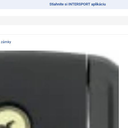
Stiahnite si INTERSPORT aplikáciu
e zámky