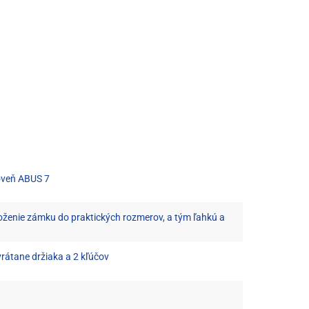
oveň ABUS 7
zloženie zámku do praktických rozmerov, a tým ľahkú a
vrátane držiaka a 2 kľúčov