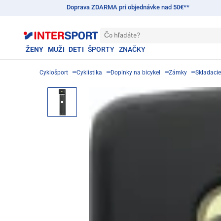
Doprava ZDARMA pri objednávke nad 50€**
Čo hľadáte?
ŽENY
MUŽI
DETI
ŠPORTY
ZNAČKY
Cyklošport
Cyklistika
Doplnky na bicykel
Zámky
Skladaci