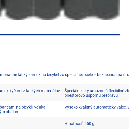
moriadne ľahký zámok na bicykel zo špeciálnej ocele – bezpečnostná úr
nie s tyčami z ľahkých materiálov
Špeciálne nity umožňujú flexibilné 
priestorovo úspornú prepravu
bancami na bicykli, vďaka
Vysoko kvalitný automatický valec, 
ovým obalom
Hmotnosť: 550 g