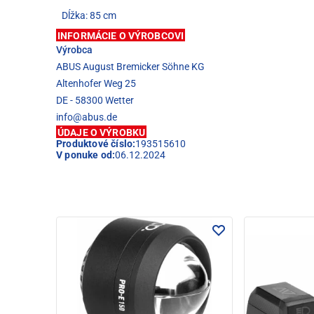
Dĺžka: 85 cm
INFORMÁCIE O VÝROBCOVI
Výrobca
ABUS August Bremicker Söhne KG
Altenhofer Weg 25
DE - 58300 Wetter
info@abus.de
ÚDAJE O VÝROBKU
Produktové číslo:
193515610
V ponuke od:
06.12.2024