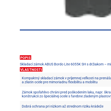
POPIS
Skladací zámok ABUS Bordo Lite 6055K SH s držiakom – mi
VLASTNOSTI
Kompaktný skladací zámok v príjemnej veľkosti na prenáša
a zliatin ocele pre mimoriadnu flexibilitu a mobilitu
Zámok spoľahlivo chráni pred poškodením laku, napr. škra
konštrukcii zo špeciálnej ocele s farebne zladeným plast
Dobrá ochrana pri nízkom až strednom riziku krádeže