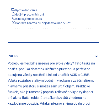
Rýchle doručenie
do 2-4 pracovných dní
eshop
@
intersport.sk
Doprava zdarma pri objednávke nad 50€**
POPIS
Potrebuješ flexibilné riešenie pre svoje výlety? Táto taška na
nosič ti ponúka dostatok úložného priestoru a perfektne
pasuje na všetky nosiče RILink od značiek ACID a CUBE.
Vďaka rozťahovateľným bočným vreckám a zväčšiteľnému
hlavnému priestoru si môžeš sám určiť objem. Praktické
funkcie, ako je ramenný popruh, reflexné prvky a vyklápací
držiak na fľašu, robia túto tašku obzvlášť vhodnou na
každodenné použitie. Vďaka integrovanému obalu proti