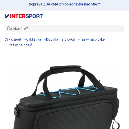
Doprava ZDARMA pri objednávke nad 50€**
Čo hľadáte?
Cyklošport
Cyklistika
Doplnky na bicykel
Tašky na bicykel
tašky na nosič