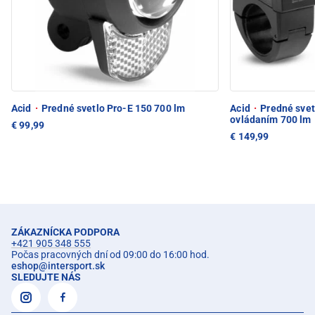
Acid
·
Predné svetlo Pro-E 150 700 lm
Acid
·
Predné svet
ovládaním 700 lm
€ 99,99
€ 149,99
ZÁKAZNÍCKA PODPORA
+421 905 348 555
Počas pracovných dní od 09:00 do 16:00 hod.
eshop
@
intersport.sk
SLEDUJTE NÁS