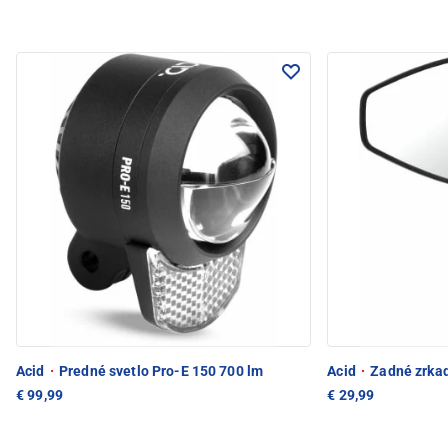
Acid
·
Predné svetlo Pro-E 150 700 lm
Acid
·
Zadné zrkad
€ 99,99
€ 29,99