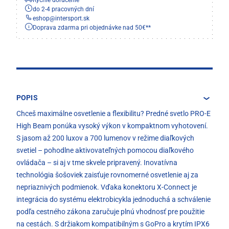
do 2-4 pracovných dní
eshop
@
intersport.sk
Doprava zdarma pri objednávke nad 50€**
POPIS
Chceš maximálne osvetlenie a flexibilitu? Predné svetlo PRO-E
High Beam ponúka vysoký výkon v kompaktnom vyhotovení.
S jasom až 200 luxov a 700 lumenov v režime diaľkových
svetiel – pohodlne aktivovateľných pomocou diaľkového
ovládača – si aj v tme skvele pripravený. Inovatívna
technológia šošoviek zaisťuje rovnomerné osvetlenie aj za
nepriaznivých podmienok. Vďaka konektoru X-Connect je
integrácia do systému elektrobicykla jednoduchá a schválenie
podľa cestného zákona zaručuje plnú vhodnosť pre použitie
na cestách. S držiakom kompatibilným s GoPro a krytím IPX6