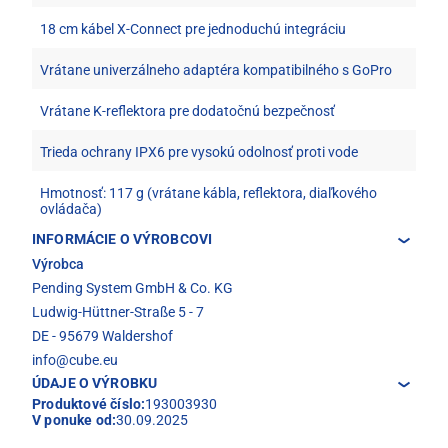
18 cm kábel X-Connect pre jednoduchú integráciu
Vrátane univerzálneho adaptéra kompatibilného s GoPro
Vrátane K-reflektora pre dodatočnú bezpečnosť
Trieda ochrany IPX6 pre vysokú odolnosť proti vode
Hmotnosť: 117 g (vrátane kábla, reflektora, diaľkového
ovládača)
INFORMÁCIE O VÝROBCOVI
Výrobca
Pending System GmbH & Co. KG
Ludwig-Hüttner-Straße 5 - 7
DE - 95679 Waldershof
info@cube.eu
ÚDAJE O VÝROBKU
Produktové číslo:
193003930
V ponuke od:
30.09.2025