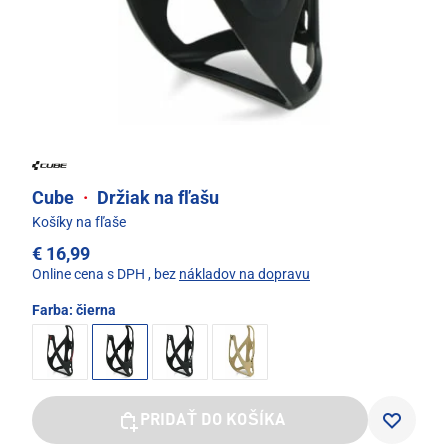
Cube
·
Držiak na fľašu
Košíky na fľaše
€ 16,99
Online cena s DPH
, bez
nákladov na dopravu
Farba:
čierna
PRIDAŤ DO KOŠÍKA