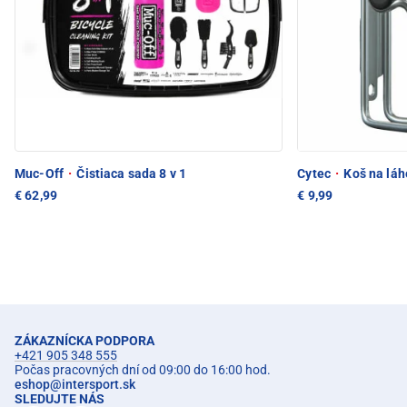
Muc-Off
·
Čistiaca sada 8 v 1
Cytec
·
Koš na láhe
€ 62,99
€ 9,99
ZÁKAZNÍCKA PODPORA
+421 905 348 555
Počas pracovných dní od 09:00 do 16:00 hod.
eshop
@
intersport.sk
SLEDUJTE NÁS