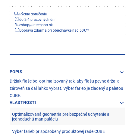
Rýchle doručenie
do 2-4 pracovných dní
eshop
@
intersport.sk
Doprava zdarma pri objednávke nad 50€**
POPIS
Držiak fľaše bol optimalizovaný tak, aby fľašu pevne držal a
zároveň sa dal ľahko vybrať. Výber farieb je zladený s paletou
CUBE.
VLASTNOSTI
Optimalizovaná geometria pre bezpečné uchytenie a
jednoduchú manipuláciu
Výber farieb prispôsobený produktovej rade CUBE