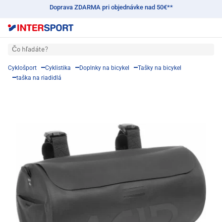
Doprava ZDARMA pri objednávke nad 50€**
Čo hľadáte?
Cyklošport
Cyklistika
Doplnky na bicykel
Tašky na bicykel
taška na riadidlá