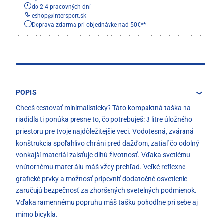
do 2-4 pracovných dní
eshop
@
intersport.sk
Doprava zdarma pri objednávke nad 50€**
POPIS
Chceš cestovať minimalisticky? Táto kompaktná taška na
riadidlá ti ponúka presne to, čo potrebuješ: 3 litre úložného
priestoru pre tvoje najdôležitejšie veci. Vodotesná, zváraná
konštrukcia spoľahlivo chráni pred dažďom, zatiaľ čo odolný
vonkajší materiál zaisťuje dlhú životnosť. Vďaka svetlému
vnútornému materiálu máš vždy prehľad. Veľké reflexné
grafické prvky a možnosť pripevniť dodatočné osvetlenie
zaručujú bezpečnosť za zhoršených svetelných podmienok.
Vďaka ramennému popruhu máš tašku pohodlne pri sebe aj
mimo bicykla.