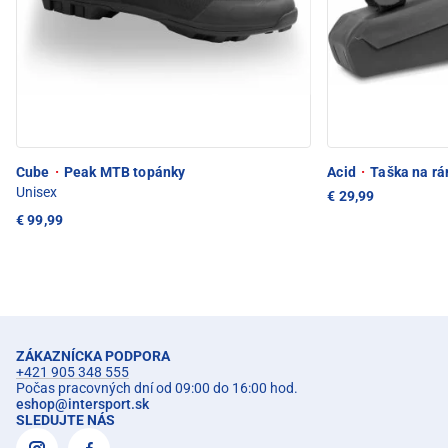
Cube
·
Peak MTB topánky
Acid
·
Taška na rá
Unisex
€ 29,99
€ 99,99
ZÁKAZNÍCKA PODPORA
+421 905 348 555
Počas pracovných dní od 09:00 do 16:00 hod.
eshop
@
intersport.sk
SLEDUJTE NÁS