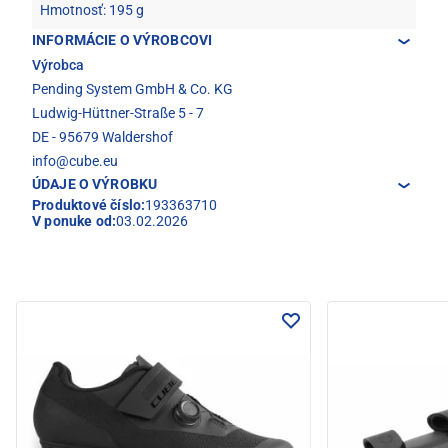
Hmotnosť: 195 g
INFORMÁCIE O VÝROBCOVI
Výrobca
Pending System GmbH & Co. KG
Ludwig-Hüttner-Straße 5 - 7
DE - 95679 Waldershof
info@cube.eu
ÚDAJE O VÝROBKU
Produktové číslo:
193363710
V ponuke od:
03.02.2026