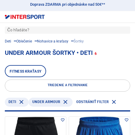
Doprava ZDARMA pri objednávke nad 50€**
Čo hľadáte?
Deti
Oblečenie
Nohavice a kraťasy
Šortky
UNDER ARMOUR ŠORTKY • DETI
6
FITNESS KRAŤASY
TRIEDENIE A FILTROVANIE
DETI
UNDER ARMOUR
ODSTRÁNIŤ FILTER