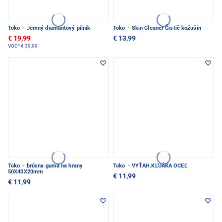
Toko
·
Jemný diamantový pilník
Toko
·
Skin Cleaner Čistič kožušín
€ 19,99
€ 13,99
VOC*
€ 39,99
Toko
·
brúsna guma na hrany
Toko
·
VYŤAH.KĽUÅKA OCEĽ
50X40X20mm
€ 11,99
€ 11,99