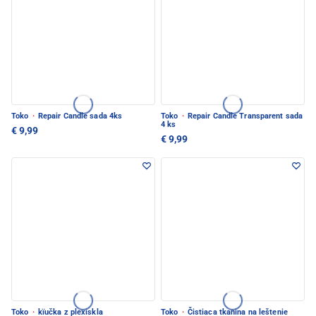
Toko
·
Repair Candle sada 4ks
Toko
·
Repair Candle Transparent sada
4 ks
€ 9,99
€ 9,99
Toko
·
kïučka z plexiskla
Toko
·
Čistiaca tkanina na leštenie