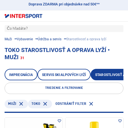
Doprava ZDARMA pri objednávke nad 50€**
Čo hľadáte?
Muži
Vybavenie
Údržba a servis
Starostlivosť a oprava lyží
TOKO STAROSTLIVOSŤ A OPRAVA LYŽÍ •
MUŽI
31
IMPREGNÁCIA
SERVIS SKIALPOVÝCH LYŽÍ
STAROSTLIVOSŤ A 
TRIEDENIE A FILTROVANIE
TOKO
MUŽI
ODSTRÁNIŤ FILTER