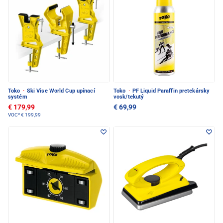
Toko
·
Ski Vise World Cup upínací
Toko
·
PF Liquid Paraffin pretekársky
systém
vosk/tekutý
€ 179,99
€ 69,99
VOC*
€ 199,99