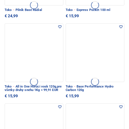
Toko
·
Pilník Base Radial
Toko
·
Express Pocket 100 ml
€ 24,99
€ 15,99
Toko
·
All in One Horúci vosk 120g,pre
Toko
·
Base Performance Hydro
všetky druhy snehu 1Kg = 99,91 EUR
Carbon 120g
€ 15,99
€ 15,99