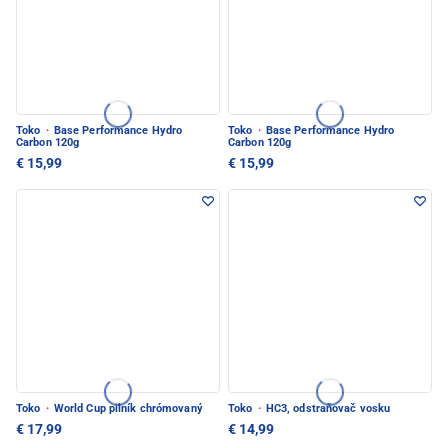
Toko
·
Base Performance Hydro
Toko
·
Base Performance Hydro
Carbon 120g
Carbon 120g
€ 15,99
€ 15,99
Toko
·
World Cup pilník chrómovaný
Toko
·
HC3, odstraňovač vosku
€ 17,99
€ 14,99