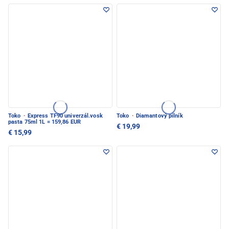
Toko
·
Express TF90 univerzál.vosk
Toko
·
Diamantový pilník
pasta 75ml 1L = 159,86 EUR
€ 19,99
€ 15,99