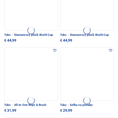
Toko
·
Diamantový pilník World Cup
Toko
·
Diamantový pilník World Cup
€ 44,99
€ 44,99
Toko
·
All-In-One Wipe & Brush
Toko
·
kefka na povlaky
€ 31,99
€ 29,99