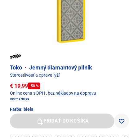
Toko
·
Jemný diamantový pilník
Starostlivosť a oprava lyží
€ 19,99
-50 %
Online cena s DPH
, bez
nákladov na dopravu
VOC*
€ 39,99
Farba:
biela
PRIDAŤ DO KOŠÍKA