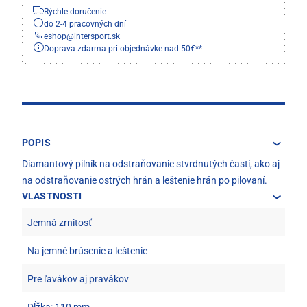
Rýchle doručenie
do 2-4 pracovných dní
eshop
@
intersport.sk
Doprava zdarma pri objednávke nad 50€**
POPIS
Diamantový pilník na odstraňovanie stvrdnutých častí, ako aj
na odstraňovanie ostrých hrán a leštenie hrán po pilovaní.
VLASTNOSTI
Jemná zrnitosť
Na jemné brúsenie a leštenie
Pre ľavákov aj pravákov