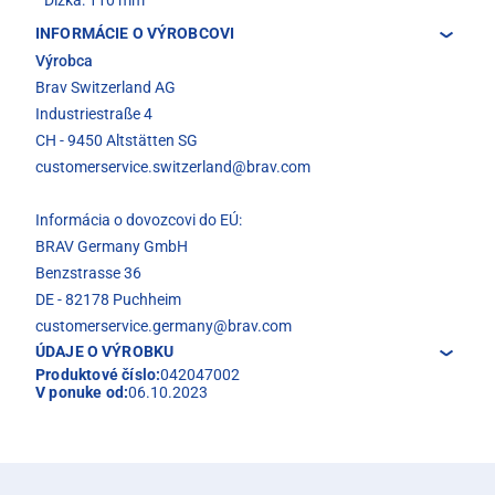
Dĺžka: 110 mm
INFORMÁCIE O VÝROBCOVI
Výrobca
Brav Switzerland AG
Industriestraße 4
CH - 9450 Altstätten SG
customerservice.switzerland@brav.com
Informácia o dovozcovi do EÚ:
BRAV Germany GmbH
Benzstrasse 36
DE - 82178 Puchheim
customerservice.germany@brav.com
ÚDAJE O VÝROBKU
Produktové číslo:
042047002
V ponuke od:
06.10.2023