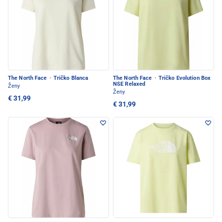
The North Face
·
Tričko Blanca
The North Face
·
Tričko Evolution Box
NSE Relaxed
Ženy
Ženy
€ 31,99
€ 31,99