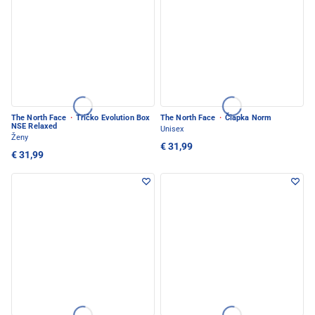
The North Face
·
Tričko Evolution Box
The North Face
·
Čiapka Norm
NSE Relaxed
Unisex
Ženy
€ 31,99
€ 31,99