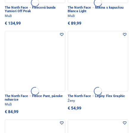
The North Face
·
Fleecová bunda
The North Face
·
Mikina s kapucňou
Yumiori Off Peak
Blanca Light
Muži
Muži
€ 134,99
€ 89,99
The North Face
·
Fleece Pant, pánske
The North Face
·
Legíny Flex Graphic
nohavice
Ženy
Muži
€ 54,99
€ 84,99