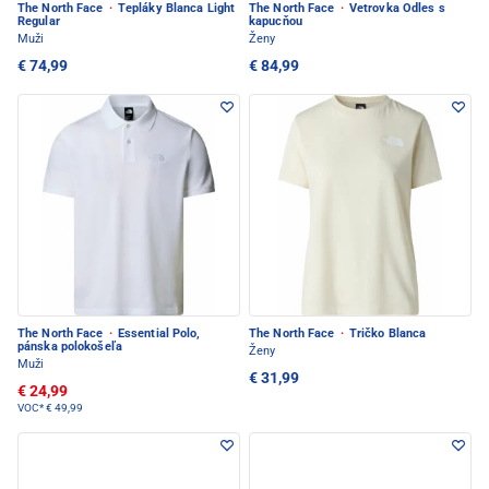
The North Face
·
Tepláky Blanca Light
The North Face
·
Vetrovka Odles s
Regular
kapucňou
Muži
Ženy
€ 74,99
€ 84,99
The North Face
·
Essential Polo,
The North Face
·
Tričko Blanca
pánska polokošeľa
Ženy
Muži
€ 31,99
€ 24,99
VOC*
€ 49,99