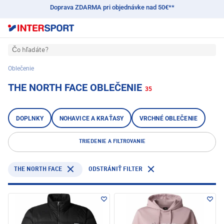
Doprava ZDARMA pri objednávke nad 50€**
Čo hľadáte?
Oblečenie
THE NORTH FACE OBLEČENIE
35
DOPLNKY
NOHAVICE A KRAŤASY
VRCHNÉ OBLEČENIE
TRIEDENIE A FILTROVANIE
THE NORTH FACE
ODSTRÁNIŤ FILTER