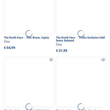
The North Face
·
Flex Warm, legíny
The North Face
·
Tričko Evolution Half
Dome Relaxed
Ženy
Ženy
€ 64,99
€ 31,99