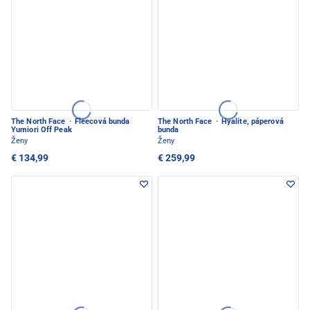
The North Face
·
Fleecová bunda
The North Face
·
Hyalite, páperová
Yumiori Off Peak
bunda
Ženy
Ženy
€ 134,99
€ 259,99