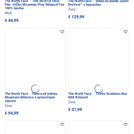
The North Face
·
THE NORTH FACE
The North Face
·
Izolačná bunda Quest
Pán. triČko Mountain Play Relaxed Tee
DryVent™ s kapucňou
100% bavlna
Ženy
Muži
€ 129,99
€ 44,99
The North Face
·
Fleecová mikina
The North Face
·
Tričko Evolution Box
Mountain Athletics s polovičným
NSE Relaxed
zipsom
Ženy
Ženy
€ 31,99
€ 94,99