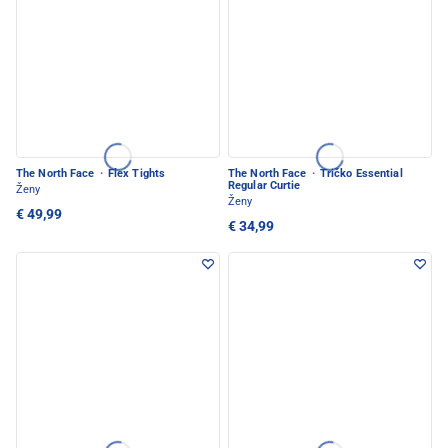
The North Face
·
Flex Tights
The North Face
·
Tričko Essential
Regular Curtie
Ženy
Ženy
€ 49,99
€ 34,99