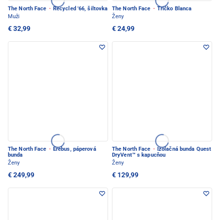
The North Face
·
Recycled '66, šiltovka
The North Face
·
Tričko Blanca
Muži
Ženy
€ 32,99
€ 24,99
The North Face
·
Erebus, páperová
The North Face
·
Izolačná bunda Quest
bunda
DryVent™ s kapucňou
Ženy
Ženy
€ 249,99
€ 129,99