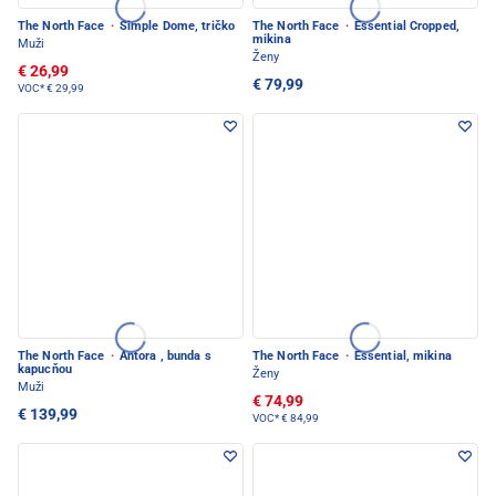
The North Face
·
Simple Dome, tričko
The North Face
·
Essential Cropped,
mikina
Muži
Ženy
€ 26,99
€ 79,99
VOC*
€ 29,99
The North Face
·
Antora , bunda s
The North Face
·
Essential, mikina
kapucňou
Ženy
Muži
€ 74,99
€ 139,99
VOC*
€ 84,99