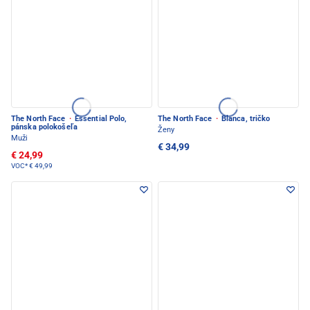
The North Face
·
Essential Polo,
The North Face
·
Blanca, tričko
pánska polokošeľa
Ženy
Muži
€ 34,99
€ 24,99
VOC*
€ 49,99