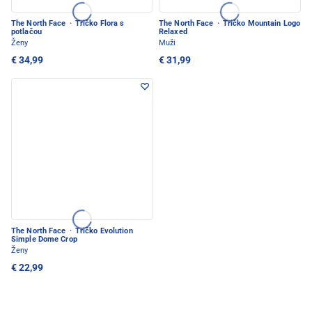
The North Face
·
Tričko Flora s
The North Face
·
Tričko Mountain Logo
potlačou
Relaxed
Ženy
Muži
€ 34,99
€ 31,99
The North Face
·
Tričko Evolution
Simple Dome Crop
Ženy
€ 22,99