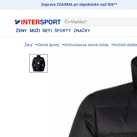
Doprava ZDARMA pri objednávke nad 50€**
Čo hľadáte?
ŽENY
MUŽI
DETI
ŠPORTY
ZNAČKY
Ženy
Zimné športy
Voľnočasová zimná móda
Vrchné obleče