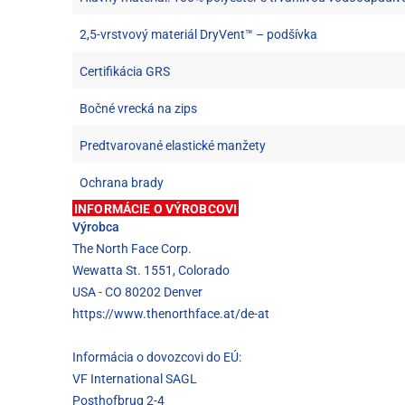
2,5-vrstvový materiál DryVent™ – podšívka
Certifikácia GRS
Bočné vrecká na zips
Predtvarované elastické manžety
Ochrana brady
INFORMÁCIE O VÝROBCOVI
Výrobca
The North Face Corp.
Wewatta St. 1551, Colorado
USA - CO 80202 Denver
https://www.thenorthface.at/de-at
Informácia o dovozcovi do EÚ:
VF International SAGL
Posthofbrug 2-4