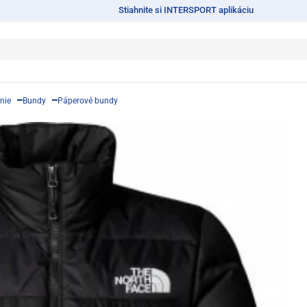
Stiahnite si INTERSPORT aplikáciu
nie
Bundy
Páperové bundy