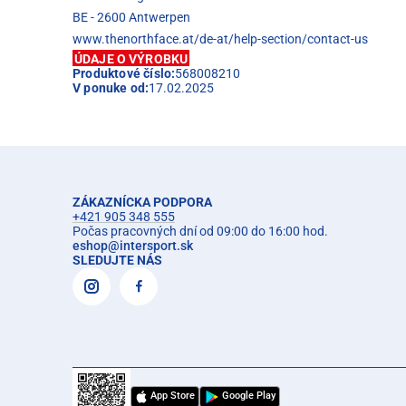
BE - 2600 Antwerpen
www.thenorthface.at/de-at/help-section/contact-us
ÚDAJE O VÝROBKU
Produktové číslo:
568008210
V ponuke od:
17.02.2025
ZÁKAZNÍCKA PODPORA
+421 905 348 555
Počas pracovných dní od 09:00 do 16:00 hod.
eshop
@
intersport.sk
SLEDUJTE NÁS
App Store
Google Play