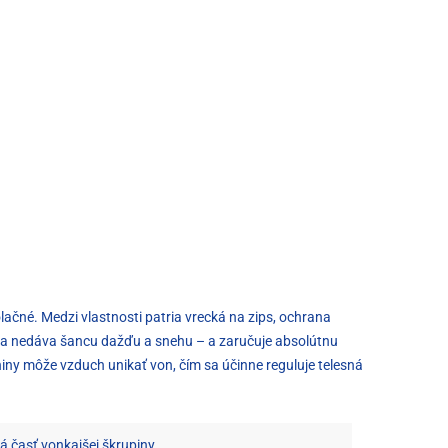
ačné. Medzi vlastnosti patria vrecká na zips, ochrana
ina nedáva šancu dažďu a snehu – a zaručuje absolútnu
niny môže vzduch unikať von, čím sa účinne reguluje telesná
á časť vonkajšej škrupiny