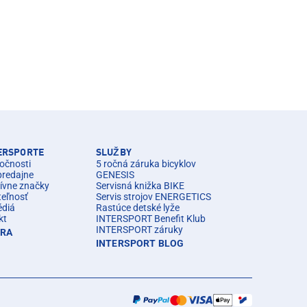
TERSPORTE
SLUŽBY
očnosti
5 ročná záruka bicyklov
predajne
GENESIS
ívne značky
Servisná knižka BIKE
teľnosť
Servis strojov ENERGETICS
édiá
Rastúce detské lyže
kt
INTERSPORT Benefit Klub
INTERSPORT záruky
ÉRA
INTERSPORT BLOG