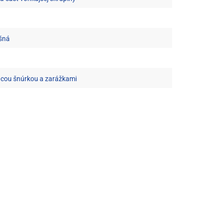
šná
acou šnúrkou a zarážkami