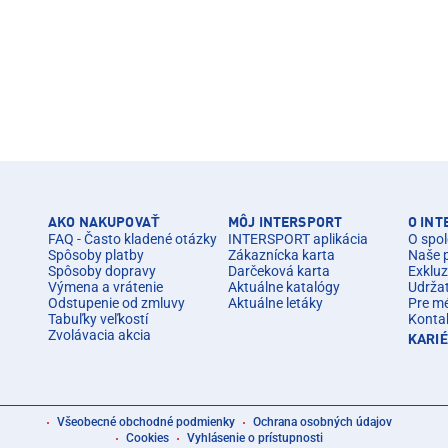
AKO NAKUPOVAŤ
MÔJ INTERSPORT
O IN
FAQ - Často kladené otázky
INTERSPORT aplikácia
O spol
Spôsoby platby
Zákaznícka karta
Naše 
Spôsoby dopravy
Darčeková karta
Exkluz
Výmena a vrátenie
Aktuálne katalógy
Udrža
Odstupenie od zmluvy
Aktuálne letáky
Pre m
Tabuľky veľkostí
Konta
Zvolávacia akcia
KARI
Všeobecné obchodné podmienky
Ochrana osobných údajov
Cookies
Vyhlásenie o prístupnosti