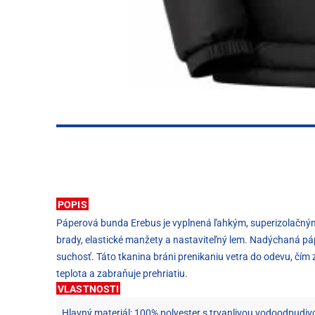
POPIS
Páperová bunda Erebus je vyplnená ľahkým, superizolačným r
brady, elastické manžety a nastaviteľný lem. Nadýchaná pá
suchosť. Táto tkanina bráni prenikaniu vetra do odevu, čím
teplota a zabraňuje prehriatiu.
VLASTNOSTI
Hlavný materiál: 100% polyester s trvanlivou vodoodpud