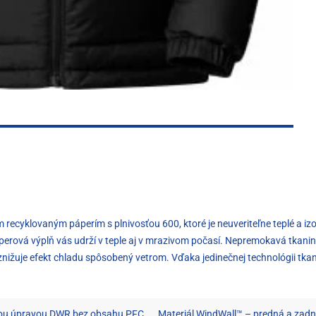
ecyklovaným páperím s plnivosťou 600, ktoré je neuveriteľne teplé a izol
perová výplň vás udrží v teple aj v mrazivom počasí. Nepremokavá tkan
 znižuje efekt chladu spôsobený vetrom. Vďaka jedinečnej technológii tka
ivou úpravou DWR bez obsahu PFC
Materiál WindWall™ – predná a zadn