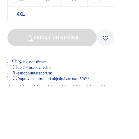
XS
S
M
L
XXL
PRIDAŤ DO KOŠÍKA
Rýchle doručenie
do 2-4 pracovných dní
eshop
@
intersport.sk
Doprava zdarma pri objednávke nad 50€**