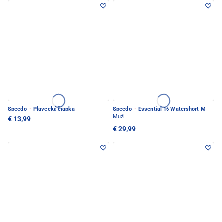
Speedo
·
Plavecká čiapka
Speedo
·
Essential 16 Watershort M
Muži
€ 13,99
€ 29,99