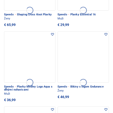
Speedo
·
Shaping Cross Knot Plavky
Speedo
·
Plavky Essential 16
Ženy
Muži
€ 65,99
€ 29,99
Speedo
·
Plavky Medley Logo Aqua s
Speedo
·
Bikiny s logom Endurance
dlhými nohavicami
Ženy
Muži
€ 46,99
€ 36,99