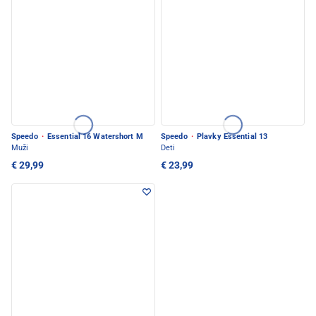
Speedo
·
Essential 16 Watershort M
Speedo
·
Plavky Essential 13
Muži
Deti
€ 29,99
€ 23,99