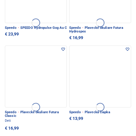
Speedo
·
SPEEDO Hydropulse Gog Au C
Speedo
·
Plavecké okuliare Futura
Hydrospex
€ 23,99
€ 16,99
Speedo
·
Plavecké okuliare Futura
Speedo
·
Plavecká čiapka
Classic
€ 13,99
Deti
€ 16,99