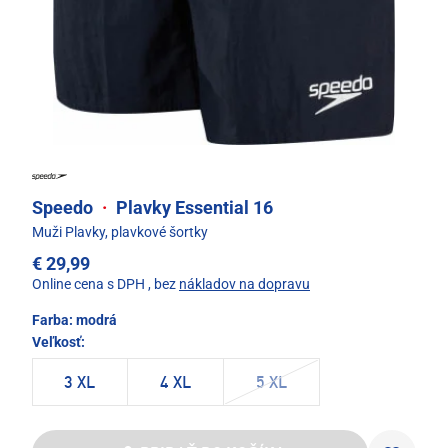
Speedo
·
Plavky Essential 16
Muži Plavky, plavkové šortky
€ 29,99
Online cena s DPH
, bez
nákladov na dopravu
Farba:
modrá
Veľkosť:
3 XL
4 XL
5 XL