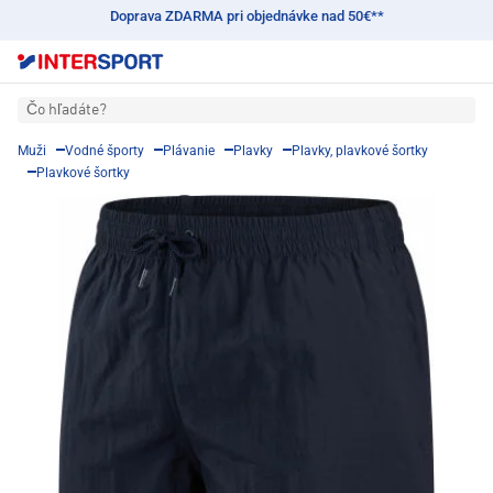
Doprava ZDARMA pri objednávke nad 50€**
Čo hľadáte?
Muži
Vodné športy
Plávanie
Plavky
Plavky, plavkové šortky
Plavkové šortky