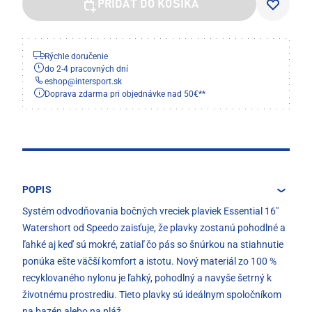
PRIDAŤ DO KOŠÍKA
Rýchle doručenie
do 2-4 pracovných dní
eshop
@
intersport.sk
Doprava zdarma pri objednávke nad 50€**
POPIS
Systém odvodňovania bočných vreciek plaviek Essential 16"
Watershort od Speedo zaisťuje, že plavky zostanú pohodlné a
ľahké aj keď sú mokré, zatiaľ čo pás so šnúrkou na stiahnutie
ponúka ešte väčší komfort a istotu. Nový materiál zo 100 %
recyklovaného nylonu je ľahký, pohodlný a navyše šetrný k
životnému prostrediu. Tieto plavky sú ideálnym spoločníkom
na bazén alebo na pláž.