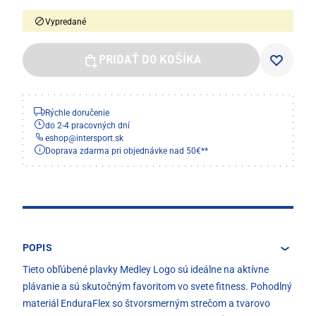
Vypredané
PRIDAŤ DO KOŠÍKA
Rýchle doručenie
do 2-4 pracovných dní
eshop
@
intersport.sk
Doprava zdarma pri objednávke nad 50€**
POPIS
Tieto obľúbené plavky Medley Logo sú ideálne na aktívne
plávanie a sú skutočným favoritom vo svete fitness. Pohodlný
materiál EnduraFlex so štvorsmerným strečom a tvarovo