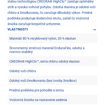
stálou technológiou CREORA® HighClo™ zaisťuje optimálny
strih a vysokú voľnosť pohybu. Odolná tkanina je odolná voči
chlóru a žmolkovaniu, čo zaručuje dlhodobý výkon. Predná
podšívka poskytuje dodatočnú istotu, zatiaľ čo vnútorná
šnúrka zaručuje bezpečné uchytenie.
VLASTNOSTI
Materiál: 80 % recyklovaný nylon, 20 % elastan
Štvorsmerný strečový materiál EnduraFlex, odolný a
tvarovo stabilný
CREORA® HighClo™, extra chlóru odolný elastan
Odolný voči chlóru
Odolný voči žmolkovaniu (bez tvorby žmolkov)
Predná podšívka pre pohodlie a istotu
Vnútorná šnúrka na nastavenie sedenia