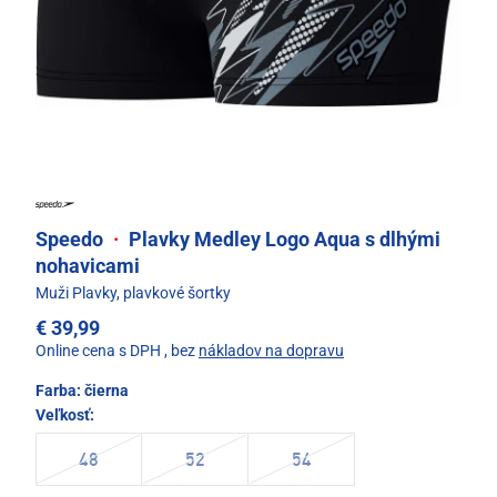
Speedo
·
Plavky Medley Logo Aqua s dlhými
nohavicami
Muži Plavky, plavkové šortky
€ 39,99
Online cena s DPH
, bez
nákladov na dopravu
Farba:
čierna
Veľkosť:
48
52
54