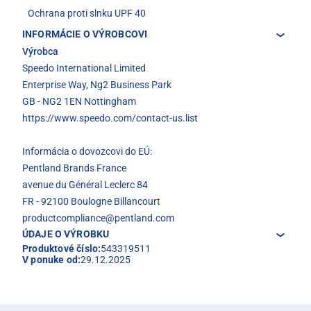
Ochrana proti slnku UPF 40
INFORMÁCIE O VÝROBCOVI
Výrobca
Speedo International Limited
Enterprise Way, Ng2 Business Park
GB - NG2 1EN Nottingham
https://www.speedo.com/contact-us.list
Informácia o dovozcovi do EÚ:
Pentland Brands France
avenue du Général Leclerc 84
FR - 92100 Boulogne Billancourt
productcompliance@pentland.com
ÚDAJE O VÝROBKU
Produktové číslo:
543319511
V ponuke od:
29.12.2025