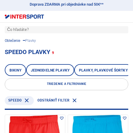
Doprava ZDARMA pri objednávke nad 50€**
Čo hľadáte?
Oblečenie
Plavky
SPEEDO PLAVKY
9
BIKINY
JEDNODIELNE PLAVKY
PLAVKY, PLAVKOVÉ ŠORTKY
TRIEDENIE A FILTROVANIE
SPEEDO
ODSTRÁNIŤ FILTER