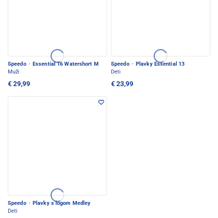
Speedo
·
Essential 16 Watershort M
Speedo
·
Plavky Essential 13
Muži
Deti
€ 29,99
€ 23,99
Speedo
·
Plavky s logom Medley
Deti