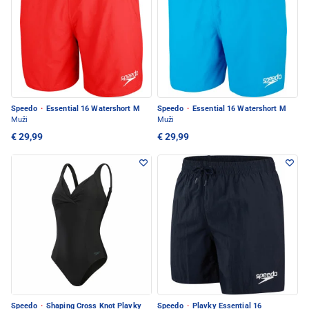
Speedo
·
Essential 16 Watershort M
Speedo
·
Essential 16 Watershort M
Muži
Muži
€ 29,99
€ 29,99
Speedo
·
Shaping Cross Knot Plavky
Speedo
·
Plavky Essential 16