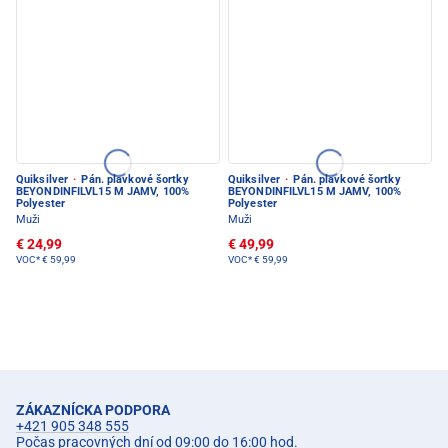
Quiksilver
·
Pán. plavkové šortky
Quiksilver
·
Pán. plavkové šortky
BEYONDINFILVL15 M JAMV, 100%
BEYONDINFILVL15 M JAMV, 100%
Polyester
Polyester
Muži
Muži
€ 24,99
€ 49,99
VOC*
€ 59,99
VOC*
€ 59,99
ZÁKAZNÍCKA PODPORA
+421 905 348 555
Počas pracovných dní od 09:00 do 16:00 hod.