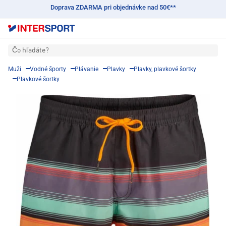
Doprava ZDARMA pri objednávke nad 50€**
Čo hľadáte?
Muži
Vodné športy
Plávanie
Plavky
Plavky, plavkové šortky
Plavkové šortky