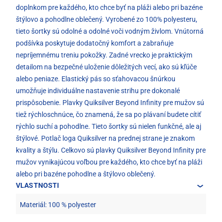
doplnkom pre každého, kto chce byť na pláži alebo pri bazéne
štýlovo a pohodlne oblečený. Vyrobené zo 100% polyesteru,
tieto šortky sú odolné a odolné voči vodným živlom. Vnútorná
podšívka poskytuje dodatočný komfort a zabraňuje
nepríjemnému treniu pokožky. Zadné vrecko je praktickým
detailom na bezpečné uloženie dôležitých vecí, ako sú kľúče
alebo peniaze. Elastický pás so sťahovacou šnúrkou
umožňuje individuálne nastavenie strihu pre dokonalé
prispôsobenie. Plavky Quiksilver Beyond Infinity pre mužov sú
tiež rýchloschnúce, čo znamená, že sa po plávaní budete cítiť
rýchlo suchí a pohodlne. Tieto šortky sú nielen funkčné, ale aj
štýlové. Potlač loga Quiksilver na prednej strane je znakom
kvality a štýlu. Celkovo sú plavky Quiksilver Beyond Infinity pre
mužov vynikajúcou voľbou pre každého, kto chce byť na pláži
alebo pri bazéne pohodlne a štýlovo oblečený.
VLASTNOSTI
Materiál: 100 % polyester