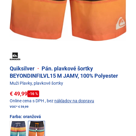
Quiksilver
·
Pán. plavkové šortky
BEYONDINFILVL15 M JAMV, 100% Polyester
Muži Plavky, plavkové šortky
€ 49,99
-16 %
Online cena s DPH
, bez
nákladov na dopravu
VOC*
€ 59,99
Farba:
oranžová