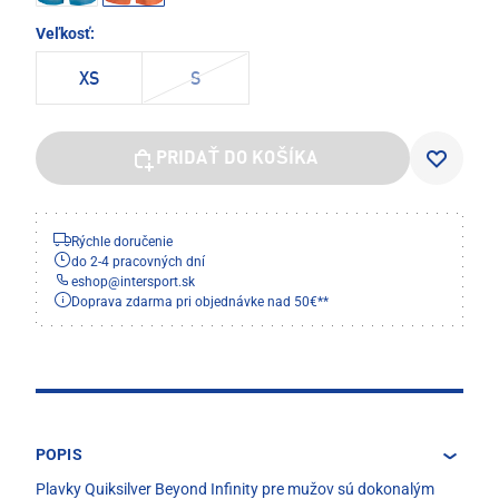
Veľkosť:
XS
S
PRIDAŤ DO KOŠÍKA
Rýchle doručenie
do 2-4 pracovných dní
eshop
@
intersport.sk
Doprava zdarma pri objednávke nad 50€**
POPIS
Plavky Quiksilver Beyond Infinity pre mužov sú dokonalým