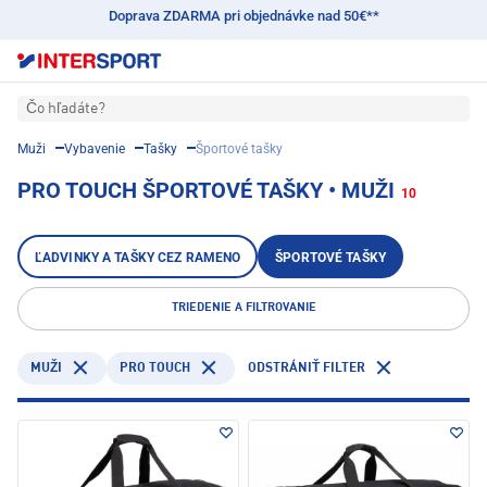
Doprava ZDARMA pri objednávke nad 50€**
Čo hľadáte?
Muži
Vybavenie
Tašky
Športové tašky
PRO TOUCH ŠPORTOVÉ TAŠKY • MUŽI
10
ĽADVINKY A TAŠKY CEZ RAMENO
ŠPORTOVÉ TAŠKY
TRIEDENIE A FILTROVANIE
PRO TOUCH
MUŽI
ODSTRÁNIŤ FILTER