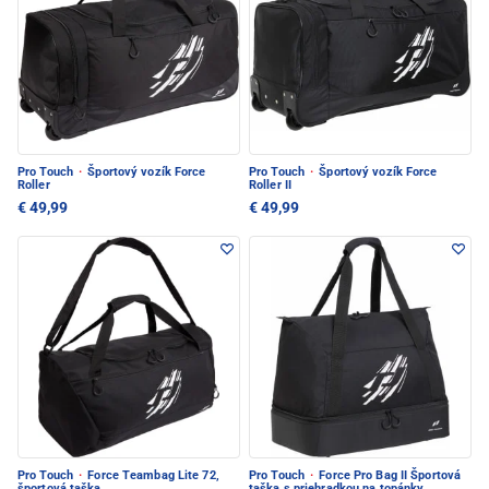
Pro Touch
·
Športový vozík Force
Pro Touch
·
Športový vozík Force
Roller
Roller II
€ 49,99
€ 49,99
Pro Touch
·
Force Teambag Lite 72,
Pro Touch
·
Force Pro Bag II Športová
športová taška
taška s priehradkou na topánky