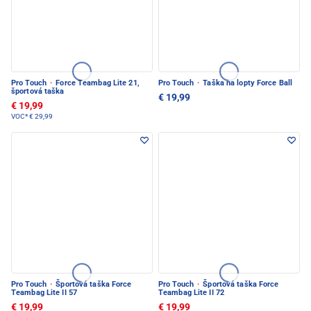
Pro Touch
·
Force Teambag Lite 21,
Pro Touch
·
Taška na lopty Force Ball
športová taška
€ 19,99
€ 19,99
VOC*
€ 29,99
Pro Touch
·
Športová taška Force
Pro Touch
·
Športová taška Force
Teambag Lite II 57
Teambag Lite II 72
€ 19,99
€ 19,99