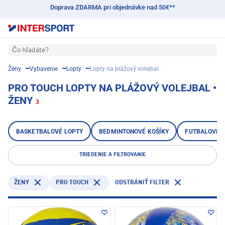
Doprava ZDARMA pri objednávke nad 50€**
Čo hľadáte?
Ženy
Vybavenie
Lopty
Lopty na plážový volejbal
PRO TOUCH LOPTY NA PLÁŽOVÝ VOLEJBAL •
ŽENY
3
BASKETBALOVÉ LOPTY
BEDMINTONOVÉ KOŠÍKY
FUTBALOVÉ 
TRIEDENIE A FILTROVANIE
PRO TOUCH
ŽENY
ODSTRÁNIŤ FILTER