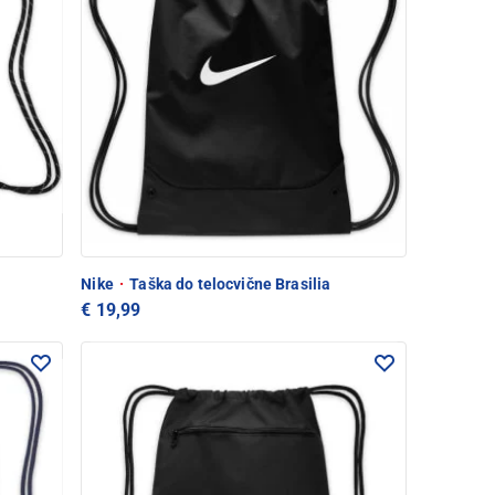
Nike
·
Taška do telocvične Brasilia
€ 19,99