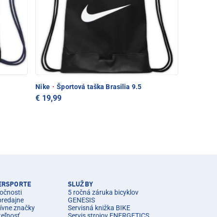
Nike
·
Športová taška Brasilia 9.5
€ 19,99
TERSPORTE
SLUŽBY
očnosti
5 ročná záruka bicyklov
predajne
GENESIS
ívne značky
Servisná knižka BIKE
teľnosť
Servis strojov ENERGETICS