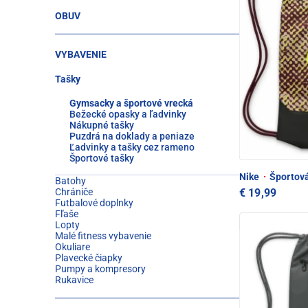
OBUV
VYBAVENIE
Tašky
Gymsacky a športové vrecká
Bežecké opasky a ľadvinky
Nákupné tašky
Puzdrá na doklady a peniaze
Ľadvinky a tašky cez rameno
Športové tašky
Nike
·
Športová
Batohy
€ 19,99
Chrániče
Futbalové doplnky
Fľaše
Lopty
Malé fitness vybavenie
Okuliare
Plavecké čiapky
Pumpy a kompresory
Rukavice