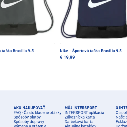
 taška Brasilia 9.5
Nike
·
Športová taška Brasilia 9.5
€ 19,99
AKO NAKUPOVAŤ
MÔJ INTERSPORT
O IN
FAQ - Často kladené otázky
INTERSPORT aplikácia
O spol
Spôsoby platby
Zákaznícka karta
Naše 
Spôsoby dopravy
Darčeková karta
Exkluz
Výmena a vrátenie
Aktuálne katalógy
Udrža