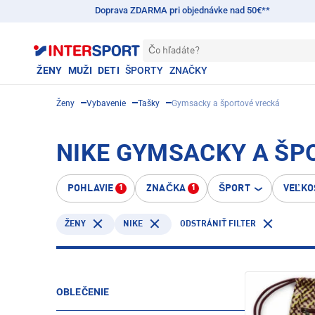
Doprava ZDARMA pri objednávke nad 50€**
Čo hľadáte?
ŽENY
MUŽI
DETI
ŠPORTY
ZNAČKY
Ženy
Vybavenie
Tašky
Gymsacky a športové vrecká
NIKE GYMSACKY A ŠP
POHLAVIE
ZNAČKA
ŠPORT
VEĽKO
1
1
NIKE
ŽENY
ODSTRÁNIŤ FILTER
OBLEČENIE